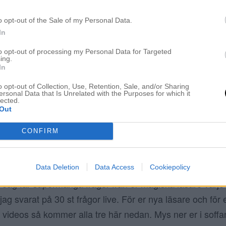
VECKANS FINA HÅRFÄRGER
o opt-out of the Sale of my Personal Data.
13 september 2014, 08:30
In
Denna vecka har det varit kaos för mig på sal
to opt-out of processing my Personal Data for Targeted
otroligt tryck och det är så roligt att skapa de
ing.
In
mina kunder, man känner verkligen att hösten
lägger inte ut alla mina för/efter bilder här, så v
o opt-out of Collection, Use, Retention, Sale, and/or Sharing
ersonal Data that Is Unrelated with the Purposes for which it
lected.
på fler hårfärger som jag […]
Out
CONFIRM
 – 30 ST LÄSARFRÅGOR
36
Data Deletion
Data Access
Cookiepolicy
 Jag får supermånga frågor från er magiska läsare varje
jag svarat på 30 st frågor live. För er nya läsare och fö
videos så kommer alla tre här nedan. Mys ner er i soffan