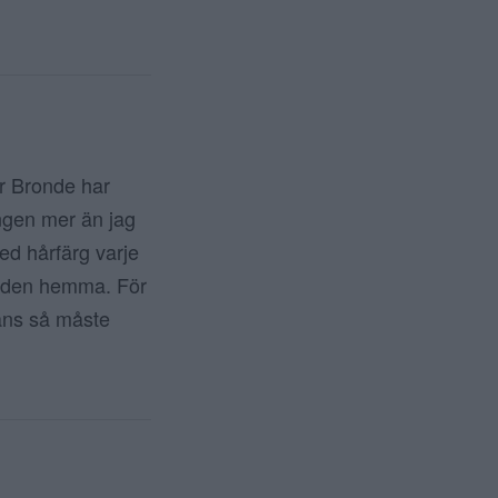
er Bronde har
Ingen mer än jag
med hårfärg varje
kunden hemma. För
lans så måste