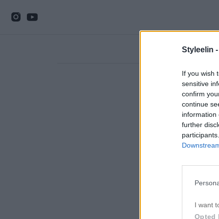
Styleelin 
If you wish 
sensitive in
confirm you
continue se
information 
further disc
participants
Downstream 
Persona
I want t
Opted 