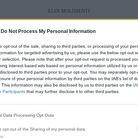
ELIN MOLIMENTI
-
Do Not Process My Personal Information
September 2014
to opt-out of the sale, sharing to third parties, or processing of your per
formation for targeted advertising by us, please use the below opt-out s
r selection. Please note that after your opt-out request is processed y
LÄSARFRÅGA // GE INTE UPP
eing interest-based ads based on personal information utilized by us or
13 september 2014, 11:58
disclosed to third parties prior to your opt-out. You may separately opt-
Hej Elin! Jag behöver hjälp av ett riktigt prof
losure of your personal information by third parties on the IAB’s list of
. This information may also be disclosed by us to third parties on the
IA
att det är du! Jag har i 2 år kämpat och gjort al
Participants
that may further disclose it to other third parties.
längre och tjockare hår. Har otroligt tunt hår o
axlarna typ. Dom här två åren har jag ätit till
Max 2 ggr i […]
l Data Processing Opt Outs
o opt-out of the Sharing of my personal data.
In