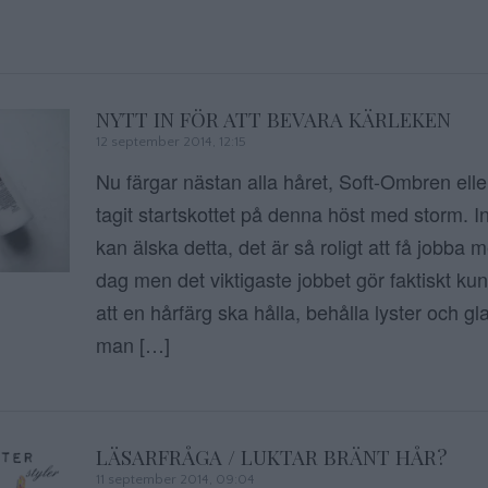
NYTT IN FÖR ATT BEVARA KÄRLEKEN
12 september 2014, 12:15
Nu färgar nästan alla håret, Soft-Ombren ell
tagit startskottet på denna höst med storm. 
kan älska detta, det är så roligt att få jobba 
dag men det viktigaste jobbet gör faktiskt 
att en hårfärg ska hålla, behålla lyster och g
man […]
LÄSARFRÅGA / LUKTAR BRÄNT HÅR?
11 september 2014, 09:04