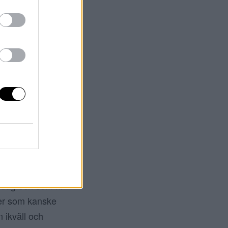
ongen. Det är ett
ssa fina hår på
 är här nu. Jag
ill ni hålla koll
 dag och som ni
r er som kanske
 ikväll och