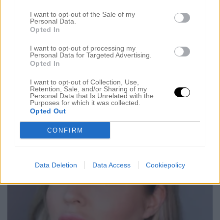
EN LYXIG HÅRVÅRD FÖR EN TORR HÅRBOTTEN
30 maj 2018, 11:12
I want to opt-out of the Sale of my
Personal Data.
SCHAMPO (klick) – BALSAM (klick) – LEAVE-ON
Opted In
TREATMENT (klick) Men hallå där! Ser ni vilka fina,
I want to opt-out of processing my
Personal Data for Targeted Advertising.
ljusrosa förpackningar jag sa visa er nu? Är det
Opted In
någonting Oribe har lyckas med så är det
I want to opt-out of Collection, Use,
förpackningarna. Dom står ut helt från alla andra,
Retention, Sale, and/or Sharing of my
Personal Data that Is Unrelated with the
dom har även pappersförpackningar på större delen
Purposes for which it was collected.
Opted Out
av hårvården och att ha dessa produkter i […]
CONFIRM
Data Deletion
Data Access
Cookiepolicy