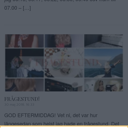
07.00 – […]
FRÅGESTUND!
30 maj 2018, 16:33
GOD EFTERMIDDAG! Vet ni, det var hur
längesedan som helst jag hade en frågestund. Det