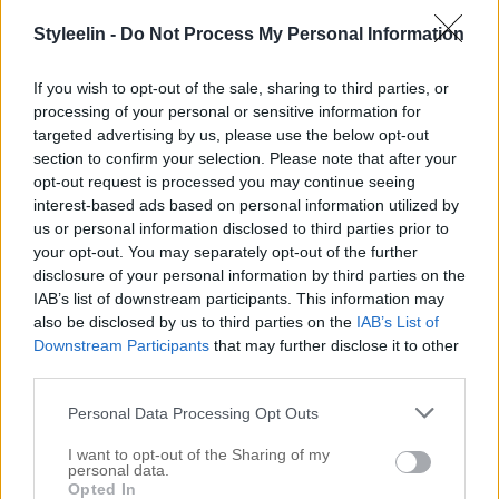
har hänt enormt mycket senaste året och jag hinner
Styleelin -
Do Not Process My Personal Information
knappt med mig själv, vilket är väldigt roligt
visserligen. Jag försöker svara så snabbt jag kan på
If you wish to opt-out of the sale, sharing to third parties, or
frågor i ställer i kommentarerna men när det är
processing of your personal or sensitive information for
targeted advertising by us, please use the below opt-out
specifika hårfrågor som tar tid […]
section to confirm your selection. Please note that after your
opt-out request is processed you may continue seeing
interest-based ads based on personal information utilized by
us or personal information disclosed to third parties prior to
your opt-out. You may separately opt-out of the further
disclosure of your personal information by third parties on the
IAB’s list of downstream participants. This information may
also be disclosed by us to third parties on the
IAB’s List of
Downstream Participants
that may further disclose it to other
third parties.
Personal Data Processing Opt Outs
I want to opt-out of the Sharing of my
personal data.
Opted In