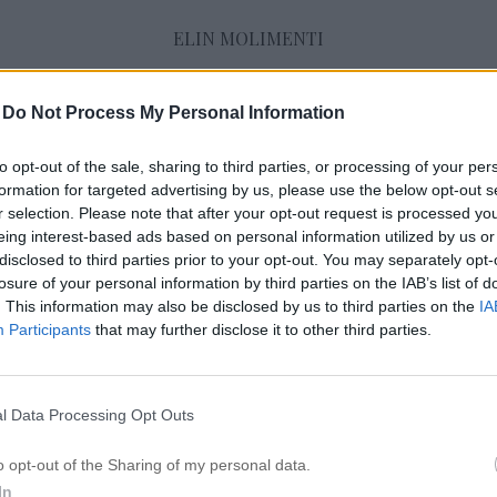
ELIN MOLIMENTI
-
Do Not Process My Personal Information
December 2019
to opt-out of the sale, sharing to third parties, or processing of your per
formation for targeted advertising by us, please use the below opt-out s
r selection. Please note that after your opt-out request is processed y
NU TAR JAG SEMESTER
eing interest-based ads based on personal information utilized by us or
28 december 2019, 16:54
disclosed to third parties prior to your opt-out. You may separately opt-
Hej vänner! Hur mår ni? Njuter ni av lugn och
losure of your personal information by third parties on the IAB’s list of
. This information may also be disclosed by us to third parties on the
IA
Jag sover, äter och försöker varva ner så gott
Participants
that may further disclose it to other third parties.
ordning brukar jag tipsa er om allt som har jul
men efter en höst/vinter med så mycket arbe
påfrestningar klarar jag inte av […]
l Data Processing Opt Outs
o opt-out of the Sharing of my personal data.
In