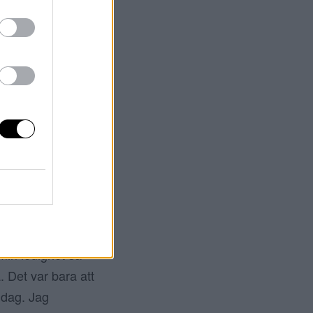
 är på REA God
ulen varit? Jag
 ni kanske såg på
l direkt. Vår plan
min ledighet så
. Det var bara att
idag. Jag