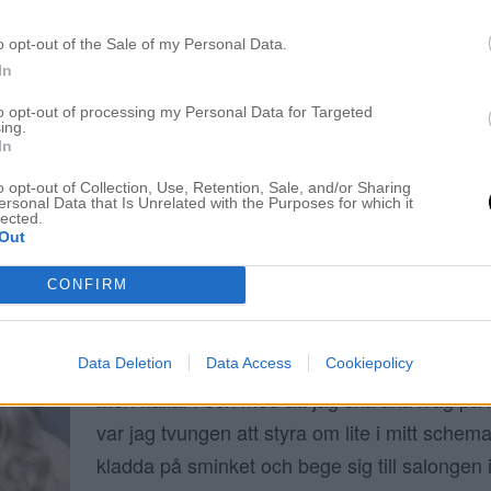
GOD FORTSÄTTNING
o opt-out of the Sale of my Personal Data.
26 december 2019, 16:58
In
Hårband: (här) – Lång Kofta: (här) *PS: den
to opt-out of processing my Personal Data for Targeted
Jul & God Fortsättning! Hur mår ni? Hur har j
ing.
In
själv hade den bästa julen av dom alla. Som
Instagram så har inte min planering varit stabi
o opt-out of Collection, Use, Retention, Sale, and/or Sharing
ersonal Data that Is Unrelated with the Purposes for which it
lected.
var att inhandla allt ifrån mat till […]
Out
CONFIRM
DÅ VAR VI HÄR IGEN
22 december 2019, 20:16
Data Deletion
Data Access
Cookiepolicy
Men hallå! I och med att jag ska åka iväg på 
var jag tvungen att styra om lite i mitt schema
kladda på sminket och bege sig till salongen 