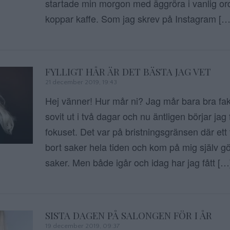
startade min morgon med äggröra i vanlig or
koppar kaffe. Som jag skrev på Instagram […
FYLLIGT HÅR ÄR DET BÄSTA JAG VET
21 december 2019, 19:43
Hej vänner! Hur mår ni? Jag mår bara bra fakt
sovit ut i två dagar och nu äntligen börjar jag 
fokuset. Det var på bristningsgränsen där ett
bort saker hela tiden och kom på mig själv g
saker. Men både igår och idag har jag fått […
SISTA DAGEN PÅ SALONGEN FÖR I ÅR
19 december 2019, 09:37