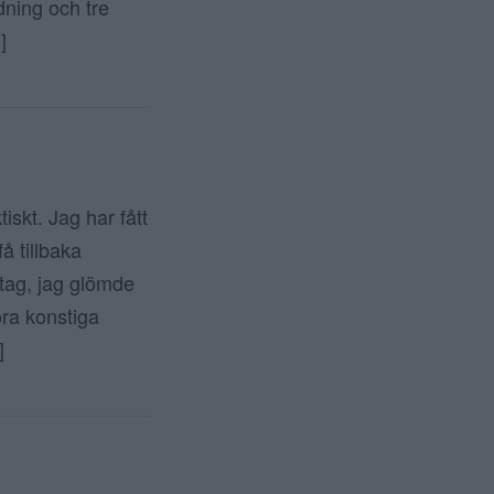
dning och tre
]
iskt. Jag har fått
få tillbaka
 tag, jag glömde
öra konstiga
]