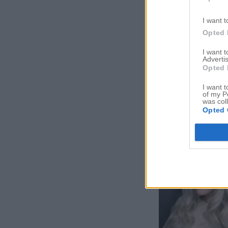
I want t
Opted 
I want 
Advertis
Opted 
I want t
of my P
was col
Opted 