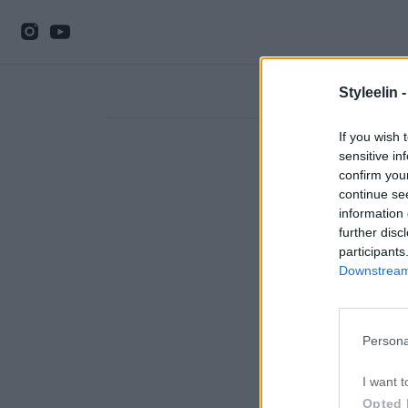
Styleelin 
If you wish 
sensitive in
confirm you
continue se
information 
further disc
participants
Downstream 
Persona
I want t
Opted 