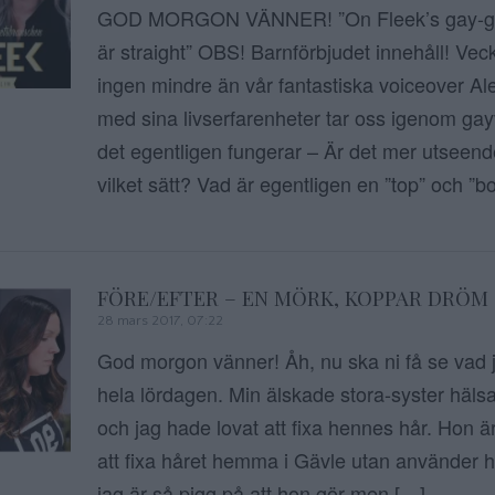
GOD MORGON VÄNNER! ”On Fleek’s gay-guid
är straight” OBS! Barnförbjudet innehåll! Vec
ingen mindre än vår fantastiska voiceover A
med sina livserfarenheter tar oss igenom ga
det egentligen fungerar – Är det mer utseend
vilket sätt? Vad är egentligen en ”top” och ”
FÖRE/EFTER – EN MÖRK, KOPPAR DRÖM
28 mars 2017, 07:22
God morgon vänner! Åh, nu ska ni få se vad 
hela lördagen. Min älskade stora-syster häls
och jag hade lovat att fixa hennes hår. Hon ä
att fixa håret hemma i Gävle utan använder 
jag är så pigg på att hon gör men […]