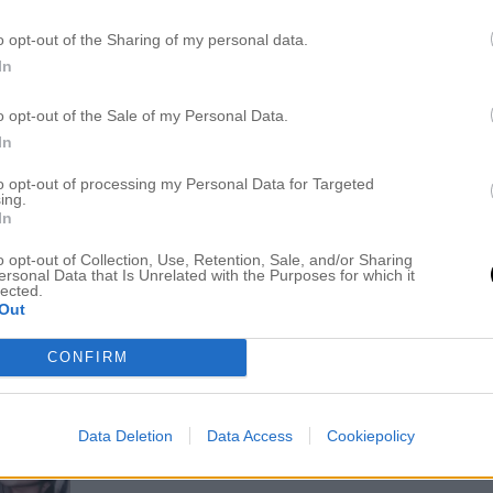
o opt-out of the Sharing of my personal data.
VAD ÄR RÄTT ELLER FEL? – PASTELLFÄRG
In
HÅRBORSTAR – TJOCKA TOPPAR
30 mars 2017, 07:19
o opt-out of the Sale of my Personal Data.
In
Inlägget innehåller annonslänkar… Hej Elin! 
superblogg, sträckläst nästan hela nu på mi
to opt-out of processing my Personal Data for Targeted
ing.
fråga som inte rör inlägget men hoppas du vill
In
olämpligt att använda inpackning som ”stylin
o opt-out of Collection, Use, Retention, Sale, and/or Sharing
blåa ”minu” och brukar ta pyttelite (doppa fi
ersonal Data that Is Unrelated with the Purposes for which it
lected.
gnugga i händerna o dra över längderna för 
Out
CONFIRM
ON FLEEKPODDEN – ”GAY-GUIDE TILL D
Data Deletion
Data Access
Cookiepolicy
STRAIGHT”
29 mars 2017, 06:32