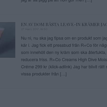
EN AV DOM BÄSTA LEAVE-IN KRÄMER JA
27 mars 2017, 16:50
Nu ni, nu ska jag tipsa om en produkt som jag 
kär i. Jag fick ett pressbud från R+Co för nå
som innehöll den ny kräm som ska återfukta
reducera friss. R+Co Creams High Dive Moi
Créme 299 kr (klick-adlink) Jag har blivit rät
vissa produkter från […]
Sidnumrering f