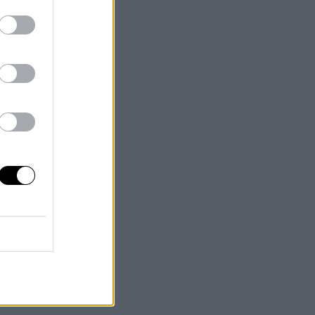
 I HÅRET –
Tack för en
n semester! En
 svara.. Är det
g”? Jag har den
ngertoppen) och
[…]
IG SOM ÄR