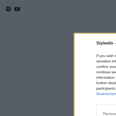
Styleelin 
If you wish 
sensitive in
confirm you
continue se
information 
further disc
participants
Downstream 
Persona