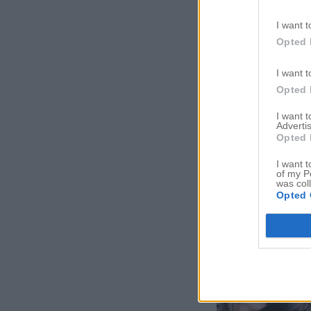
I want t
Opted 
I want t
Opted 
I want 
Advertis
Opted 
I want t
of my P
was col
Opted 