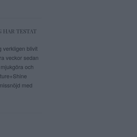
G HAR TESTAT
verkligen blivit
gra veckor sedan
, mjukgöra och
sture+Shine
t missnöjd med
ör inlägg