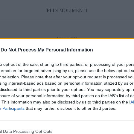
ELIN MOLIMENTI
Mars 2017
-
Do Not Process My Personal Information
FREDAGS LISTA
to opt-out of the sale, sharing to third parties, or processing of your per
31 mars 2017, 07:54
formation for targeted advertising by us, please use the below opt-out s
Skjortan är från BikBok HEJ FREDAG! Åh, so
r selection. Please note that after your opt-out request is processed y
efter denna helg – som jag alltid säger men j
eing interest-based ads based on personal information utilized by us or
disclosed to third parties prior to your opt-out. You may separately opt-
det. Det må låta konstigt men jag ska verklig
losure of your personal information by third parties on the IAB’s list of
jobb denna helg. Jag hämtade Torsten igår o
. This information may also be disclosed by us to third parties on the
IA
Participants
that may further disclose it to other third parties.
in mig med honom, gå långa promenader, kö
jobba. […]
l Data Processing Opt Outs