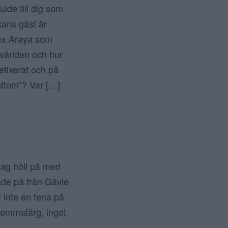
e till dig som
kans gäst är
lex Araya som
yvärlden och hur
efixerat och på
bottom”? Var […]
jag höll på med
ade på från Gävle
r inte en fena på
hemmafärg, inget