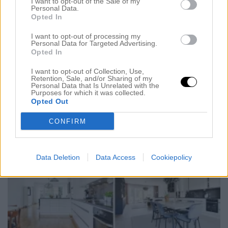
I want to opt-out of the Sale of my
8 oktober 2018, 20:41
Personal Data.
Opted In
Hej fina ni! Det är måndag, en dag som bara har
flugit iväg. Jag har varit på salongen hela dagen, är
I want to opt-out of processing my
Personal Data for Targeted Advertising.
helt slut i huvudet. Jag kom precis hem och har tänt
Opted In
ljus i hela lägenheten, lagat mat och väntar på att A
I want to opt-out of Collection, Use,
Retention, Sale, and/or Sharing of my
ska komma hem efter jobbet. Det låter så fånigt men
Personal Data that Is Unrelated with the
Purposes for which it was collected.
jag tror […]
Opted Out
CONFIRM
Data Deletion
Data Access
Cookiepolicy