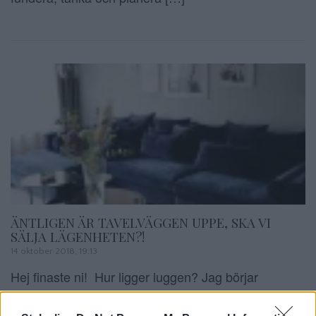
ÄNTLIGEN ÄR TAVELVÄGGEN UPPE, SKA VI
SÄLJA LÄGENHETEN?!
14 oktober 2018, 19:13
Hej finaste ni! Hur ligger luggen? Jag börjar
äntligen repa mig och jag ska iväg till salongen och