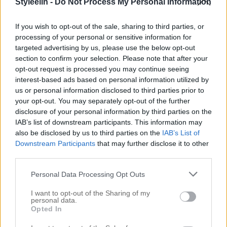
jobba imorgon. Denna helg har vi bara tagit det så
Styleelin -
Do Not Process My Personal Information
lugnt man bara kan, väldigt välbehövligt. I fredags
If you wish to opt-out of the sale, sharing to third parties, or
var jag fortfarande rätt risig så vi kollade på serier
processing of your personal or sensitive information for
och bara mös i soffan. I går var det […]
targeted advertising by us, please use the below opt-out
section to confirm your selection. Please note that after your
opt-out request is processed you may continue seeing
interest-based ads based on personal information utilized by
us or personal information disclosed to third parties prior to
your opt-out. You may separately opt-out of the further
disclosure of your personal information by third parties on the
IAB’s list of downstream participants. This information may
also be disclosed by us to third parties on the
IAB’s List of
Downstream Participants
that may further disclose it to other
third parties.
Personal Data Processing Opt Outs
I want to opt-out of the Sharing of my
personal data.
BRÖLLOPS-DEPRESSION, BATTERILJUS &
Opted In
LYCKA