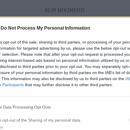
ELIN MOLIMENTI
-
Do Not Process My Personal Information
Torrt hår
to opt-out of the sale, sharing to third parties, or processing of your per
formation for targeted advertising by us, please use the below opt-out s
r selection. Please note that after your opt-out request is processed y
SVAR PÅ FRÅGESTUND XX PART 1
eing interest-based ads based on personal information utilized by us or
6 juni 2018, 13:51
disclosed to third parties prior to your opt-out. You may separately opt-
Kul med frågestund! 1. Vad är din bästa skö
losure of your personal information by third parties on the IAB’s list of
. This information may also be disclosed by us to third parties on the
IA
2. Vilka skönhetsprodukter använder du just 
Participants
that may further disclose it to other third parties.
är du och vad väger du? 4. Hur många barn sk
5. Vad ser du dig om 5 år? 6. Dina två bäst
dina två sämsta egenskaper? 7. Vad är du [
l Data Processing Opt Outs
o opt-out of the Sharing of my personal data.
In