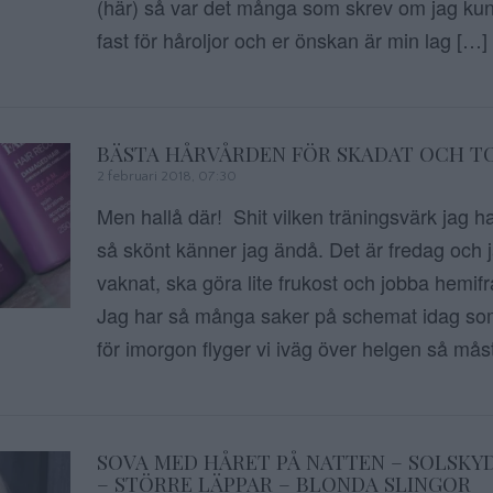
(här) så var det många som skrev om jag k
fast för håroljor och er önskan är min lag […]
BÄSTA HÅRVÅRDEN FÖR SKADAT OCH T
2 februari 2018, 07:30
Men hallå där! Shit vilken träningsvärk jag h
så skönt känner jag ändå. Det är fredag och j
vaknat, ska göra lite frukost och jobba hemif
Jag har så många saker på schemat idag so
för imorgon flyger vi iväg över helgen så må
SOVA MED HÅRET PÅ NATTEN – SOLSKY
– STÖRRE LÄPPAR – BLONDA SLINGOR