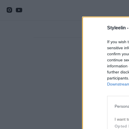
Styleelin 
If you wish 
sensitive in
confirm you
continue se
information 
further disc
participants
Downstream 
Persona
I want t
Opted 