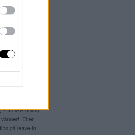
NGARNA
.LÄNK – 6.LÄNK
N! Nu försöker
ch blicka framåt.
et vore konstigt
) – 4.HÄR (klick)
 vänner! Efter
tips på leave-in