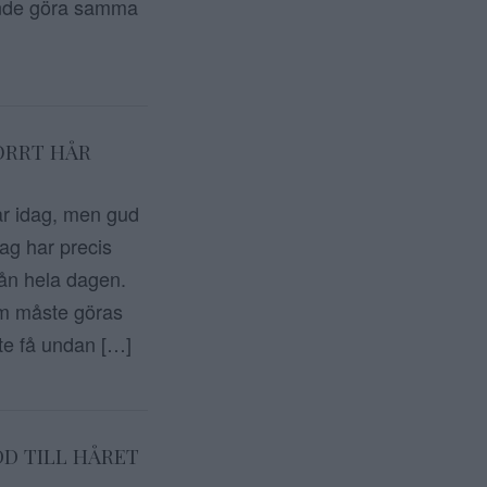
unde göra samma
ORRT HÅR
ar idag, men gud
ag har precis
rån hela dagen.
m måste göras
ste få undan […]
DD TILL HÅRET