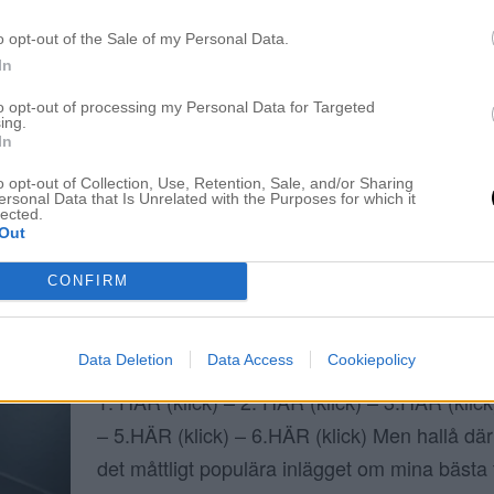
HÄR HAR DU DOM BÄSTA HÅRINPACKNI
o opt-out of the Sale of my Personal Data.
12 april 2018, 07:30
In
1. LÄNK – 2. LÄNK – 3.LÄNK – 4.LÄNK – 5
to opt-out of processing my Personal Data for Targeted
– 7.LÄNK – 8.LÄNK – 9.LÄNK GOD MORGO
ing.
In
vi radera ut denna dystra vecka av sjukdom o
o opt-out of Collection, Use, Retention, Sale, and/or Sharing
Men alla här i livet mår dåligt och är sjuka, d
ersonal Data that Is Unrelated with the Purposes for which it
lected.
om allt var guld och gröna skogar […]
Out
CONFIRM
HÄR HAR DU DOM BÄSTA HÅROLJORNA
Data Deletion
Data Access
Cookiepolicy
13 mars 2018, 13:38
1. HÄR (klick) – 2. HÄR (klick) – 3.HÄR (klick
– 5.HÄR (klick) – 6.HÄR (klick) Men hallå där
det måttligt populära inlägget om mina bästa 