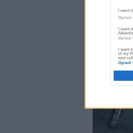
I want t
Opted 
I want 
Advertis
Opted 
I want t
of my P
was col
Opted 