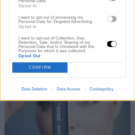
EN WEEKEND I PARIS
Personal Data.
Opted In
26 februari 2017, 17:03
I want to opt-out of processing my
HEJ VÄNNER! Hur mår ni? Hoppas ni haft en
Personal Data for Targeted Advertising.
underbar helg. Jag har kommit hem till Sverige och
Opted In
jag tänkte köra ett sista inlägg om min weekend i
I want to opt-out of Collection, Use,
Retention, Sale, and/or Sharing of my
Paris. Som jag sa innan så har jag varit i Paris en
Personal Data that Is Unrelated with the
Purposes for which it was collected.
gång tidigare och såg några av dom vanliga turist-
Opted Out
sakerna man ska göra men långt ifrån […]
CONFIRM
Data Deletion
Data Access
Cookiepolicy