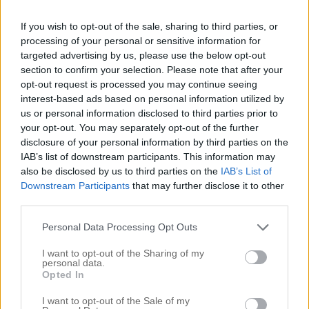
och jag tycker alltid det är så roligt att kika in dom.
If you wish to opt-out of the sale, sharing to third parties, or
Det som jag verkligen uppmärksammade är dom
processing of your personal or sensitive information for
varma, koppriga blonda håren. Jag hade en föraning
targeted advertising by us, please use the below opt-out
att just den blonda tonen skulle poppa fram detta år.
section to confirm your selection. Please note that after your
opt-out request is processed you may continue seeing
[…]
interest-based ads based on personal information utilized by
us or personal information disclosed to third parties prior to
your opt-out. You may separately opt-out of the further
disclosure of your personal information by third parties on the
IAB’s list of downstream participants. This information may
also be disclosed by us to third parties on the
IAB’s List of
Downstream Participants
that may further disclose it to other
third parties.
Personal Data Processing Opt Outs
I want to opt-out of the Sharing of my
personal data.
Opted In
I want to opt-out of the Sale of my