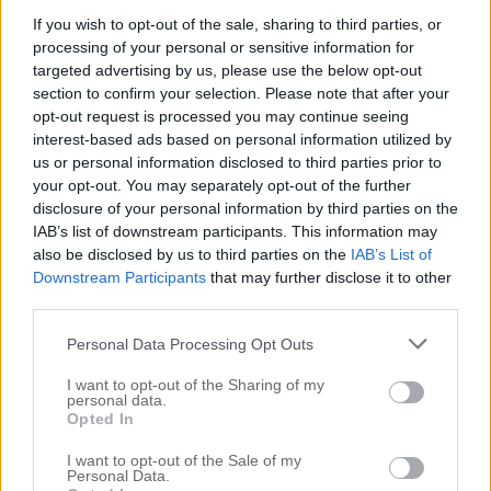
däremot inte slut, jag ska sitta framför datorn hela
If you wish to opt-out of the sale, sharing to third parties, or
dagen – i mysiga mjukisar och oborstat hår. Det är
processing of your personal or sensitive information for
targeted advertising by us, please use the below opt-out
glansen med att jobba hemma, speciellt när man
section to confirm your selection. Please note that after your
bor i […]
opt-out request is processed you may continue seeing
interest-based ads based on personal information utilized by
us or personal information disclosed to third parties prior to
your opt-out. You may separately opt-out of the further
disclosure of your personal information by third parties on the
IAB’s list of downstream participants. This information may
also be disclosed by us to third parties on the
IAB’s List of
Downstream Participants
that may further disclose it to other
third parties.
Personal Data Processing Opt Outs
I want to opt-out of the Sharing of my
personal data.
Opted In
LJUSA SLINGOR PÅ ETT TUNT/FINT HÅR
I want to opt-out of the Sale of my
Personal Data.
27 augusti 2019, 21:12