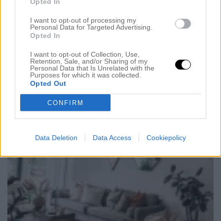
Opted In
Hej mina fina! Hoppas ni mår hur bra som helst, jag
I want to opt-out of processing my
Personal Data for Targeted Advertising.
hostar snart iväg ett revben men annars är jag på
Opted In
topp. Jag hade en sanering igår, nu vet skrubba bort
I want to opt-out of Collection, Use,
all förkylning efter att inte duschat på flera dagar.
Retention, Sale, and/or Sharing of my
Personal Data that Is Unrelated with the
Rev igenom håret flera gånger, skrubba kroppen,
Purposes for which it was collected.
Opted Out
raka allt jag kunde, inpackning i håret och […]
CONFIRM
Data Deletion
Data Access
Cookiepolicy