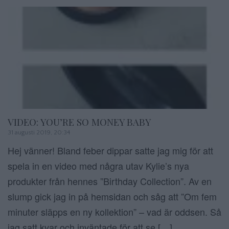
VIDEO: YOU’RE SO MONEY BABY
31 augusti 2019, 20:34
Hej vänner! Bland feber dippar satte jag mig för att
spela in en video med några utav Kylie’s nya
produkter från hennes ”Birthday Collection”. Av en
slump gick jag in på hemsidan och såg att ”Om fem
minuter släpps en ny kollektion” – vad är oddsen. Så
jag satt kvar och inväntade för att se […]