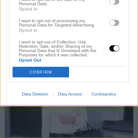
såhär ser jag inte ut idag kan jag lova… Btw: Den
Personal Data.
HÄR (klick-ad) mascaran är to die for. Hej vänner!
Opted In
Jag är inte på topp, jag har fått så enormt ont i
I want to opt-out of processing my
Personal Data for Targeted Advertising.
magen. Det började i måndags när jag satt på tåget
Opted In
tillbaka till Stockholm som det började hugga i nedre
I want to opt-out of Collection, Use,
delen av magen. Tänk typ mensvärk […]
Retention, Sale, and/or Sharing of my
Personal Data that Is Unrelated with the
Purposes for which it was collected.
Opted Out
CONFIRM
Data Deletion
Data Access
Cookiepolicy