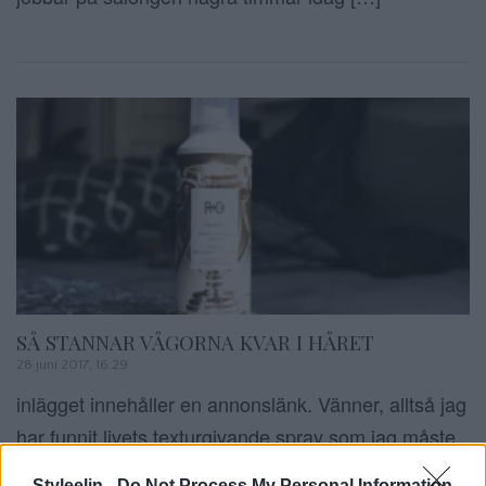
SÅ STANNAR VÅGORNA KVAR I HÅRET
28 juni 2017, 16:29
inlägget innehåller en annonslänk. Vänner, alltså jag
har funnit livets texturgivande spray som jag måste
tipsa er om. Jag fick ett pressbud för ett tag sedan
Styleelin -
Do Not Process My Personal Information