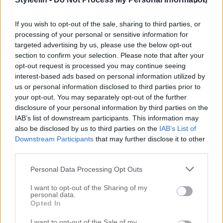
från R+Co och jag har varit på den här flaskan
några gånger men inte riktigt fått grepp om den.
If you wish to opt-out of the sale, sharing to third parties, or
processing of your personal or sensitive information for
Men det har jag nu kan jag säga, gosh. För […]
targeted advertising by us, please use the below opt-out
section to confirm your selection. Please note that after your
opt-out request is processed you may continue seeing
interest-based ads based on personal information utilized by
us or personal information disclosed to third parties prior to
your opt-out. You may separately opt-out of the further
disclosure of your personal information by third parties on the
IAB’s list of downstream participants. This information may
also be disclosed by us to third parties on the
IAB’s List of
Downstream Participants
that may further disclose it to other
third parties.
Personal Data Processing Opt Outs
I want to opt-out of the Sharing of my
DETTA ÄR INTE KUL…
personal data.
Opted In
28 juni 2017, 10:23
I want to opt-out of the Sale of my