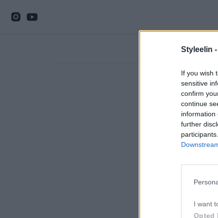
Styleelin 
If you wish 
sensitive in
confirm you
continue se
information 
further disc
participants
Downstream 
Persona
I want t
Opted 