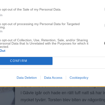
HÅRPANIK PÅ MIDSOMMAR?
o opt-out of the Sale of my Personal Data.
24 juni 2016, 15:45
In
Vet ni, jag kollade min mail och inser att jag 
to opt-out of processing my Personal Data for Targeted
er hårtips till midsommar?! Tack alla ni för al
ing.
In
har helt missat det. Men seriöst, vad är jag 
brukar alltid ge er inspiration inför högtider men
o opt-out of Collection, Use, Retention, Sale, and/or Sharing
ersonal Data that Is Unrelated with the Purposes for which it
lected.
kaos så jag har tappat […]
Out
CONFIRM
SUMMER EDITION
24 juni 2016, 10:39
Data Deletion
Data Access
Cookiepolicy
GLAD MIDSOMMAR!!!! Hur mår ni? Jag åkte h
i Gävle igår och hade en rätt tuff natt så har i
mycket tyvärr. Torsten blev biten av någontin