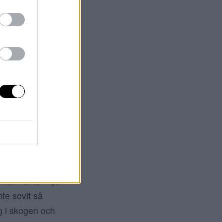
har missat att ge
la mail, men jag
för människa? Jag
 mitt liv är lite
em till familjen
nte sovit så
g i skogen och