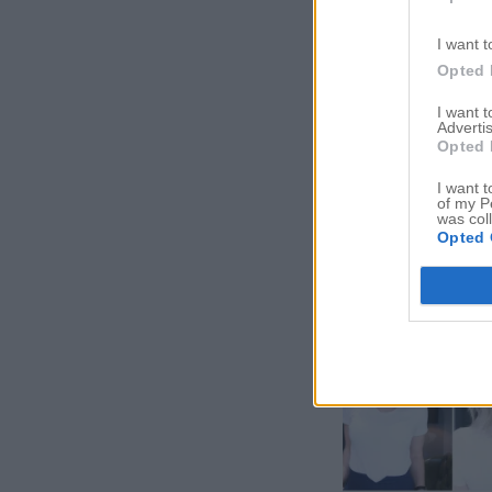
I want t
Opted 
I want 
Advertis
Opted 
I want t
of my P
was col
Opted 