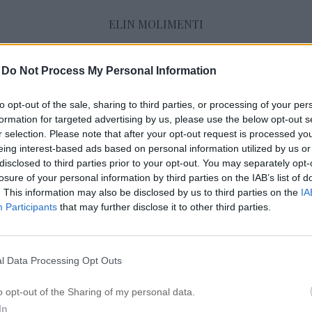
ELIN MOLIMENTI
-
Do Not Process My Personal Information
Juni 2016
to opt-out of the sale, sharing to third parties, or processing of your per
formation for targeted advertising by us, please use the below opt-out s
r selection. Please note that after your opt-out request is processed y
ERIN WASSON’S NYA LOOK
eing interest-based ads based on personal information utilized by us or
26 juni 2016, 11:08
disclosed to third parties prior to your opt-out. You may separately opt-
God morgon! Jag satt och kikade runt och ble
losure of your personal information by third parties on the IAB’s list of
. This information may also be disclosed by us to third parties on the
IA
chockad över att supermodellen Erin Wasson 
Participants
that may further disclose it to other third parties.
look. För mig har hon alltid varit den tjej med
en lätt ombre. MEN, som det är med alla känd
modeller så var detta en peruk. Erin fotade e
l Data Processing Opt Outs
o opt-out of the Sharing of my personal data.
In