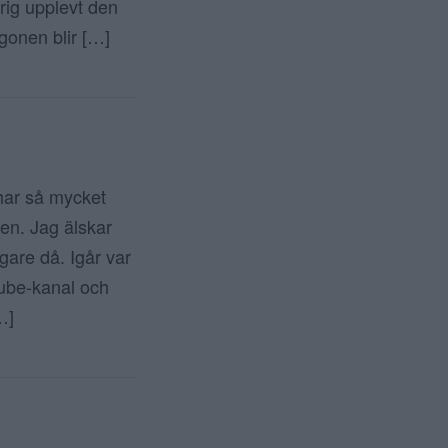
drig upplevt den
gonen blir […]
har så mycket
gen. Jag älskar
igare då. Igår var
tube-kanal och
…]