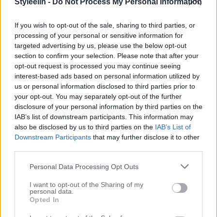
Styleelin -
Do Not Process My Personal Information
den stora dagen. Men i veckan var jag hos Celina
för att fixa tassarna. Min spontana tanke var att ha
If you wish to opt-out of the sale, sharing to third parties, or
processing of your personal or sensitive information for
en coral, orange eller någon pigg färg men till slut
targeted advertising by us, please use the below opt-out
valde jag en ljus ”vanilla” färg. Jag […]
section to confirm your selection. Please note that after your
opt-out request is processed you may continue seeing
interest-based ads based on personal information utilized by
us or personal information disclosed to third parties prior to
your opt-out. You may separately opt-out of the further
disclosure of your personal information by third parties on the
IAB’s list of downstream participants. This information may
also be disclosed by us to third parties on the
IAB’s List of
Downstream Participants
that may further disclose it to other
third parties.
Personal Data Processing Opt Outs
I want to opt-out of the Sharing of my
personal data.
Opted In
ATT TRÄNA FÖR ATT MÅ BRA