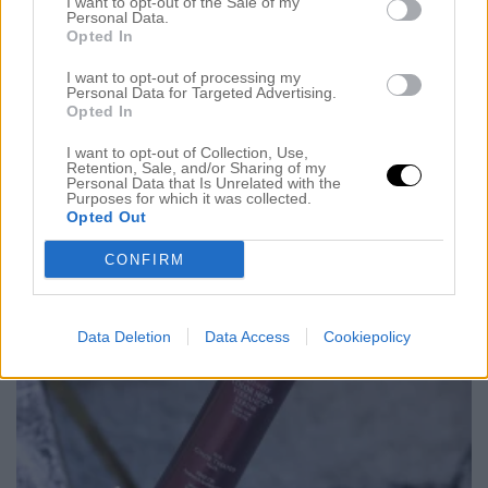
I want to opt-out of the Sale of my
13 juni 2017, 14:15
Personal Data.
Opted In
Hej och hopp alla glada! Hur mår ni denna regniga
tisdag? Jag har varit på möte på morgonen och
I want to opt-out of processing my
Personal Data for Targeted Advertising.
sitter nu på salongen och inväntar kund. Men
Opted In
hörrnii, igår var jag hos Emelie och tränade. Det är
I want to opt-out of Collection, Use,
Retention, Sale, and/or Sharing of my
många som frågar mig hur jag får ihop det och träna
Personal Data that Is Unrelated with the
Purposes for which it was collected.
i det stressiga liv jag lever. Jag […]
Opted Out
CONFIRM
Data Deletion
Data Access
Cookiepolicy