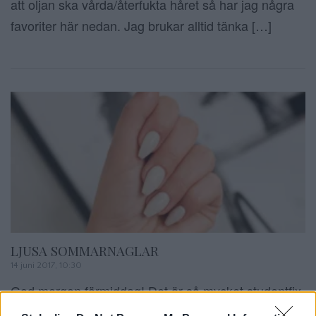
att oljan ska vårda/återfukta håret så har jag några
favoriter här nedan. Jag brukar alltid tänka […]
LJUSA SOMMARNAGLAR
14 juni 2017, 10:30
God morgon förmiddag! Det är så mycket studentfix
på mina kunder just nu, alla vill vara nyfärgade inför