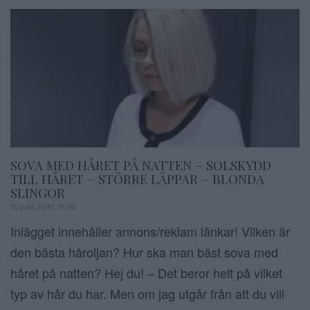
SOVA MED HÅRET PÅ NATTEN – SOLSKYDD
TILL HÅRET – STÖRRE LÄPPAR – BLONDA
SLINGOR
15 juni 2017, 11:36
Inlägget innehåller annons/reklam länkar! Vilken är
den bästa håroljan? Hur ska man bäst sova med
håret på natten? Hej du! – Det beror helt på vilket
typ av hår du har. Men om jag utgår från att du vill