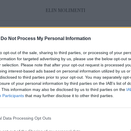
ELIN MOLIMENTI
Fett hår
-
Do Not Process My Personal Information
to opt-out of the sale, sharing to third parties, or processing of your per
SÅ FÅR DU VOLYM I DITT HÅR
formation for targeted advertising by us, please use the below opt-out s
22 oktober 2015, 17:30
r selection. Please note that after your opt-out request is processed y
eing interest-based ads based on personal information utilized by us or
Batiste har lanserat ett nytt torrschampo som 
disclosed to third parties prior to your opt-out. You may separately opt-
håret. Jag tycker mycket om torrschampo so
losure of your personal information by third parties on the IAB’s list of
. This information may also be disclosed by us to third parties on the
IA
är en två i ett lösning och det är väldigt enkelt
Participants
that may further disclose it to other third parties.
med Batiste är att dom är billiga, finns mass
varianter, dom kommer med nyheter och limite
[…]
l Data Processing Opt Outs