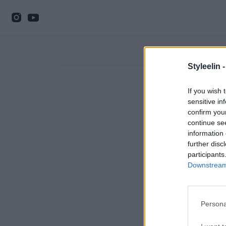
Styleelin 
If you wish 
sensitive in
confirm you
continue se
information 
further disc
participants
Downstream 
Persona