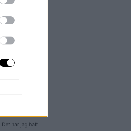
HAMPO
k från LCC
la’s produkter
 frågat väldigt
ilverschampot
g granska dessa
 Det har jag haft