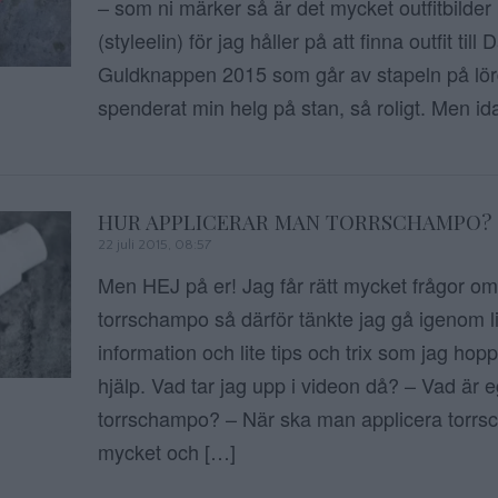
– som ni märker så är det mycket outfitbilder
(styleelin) för jag håller på att finna outfit til
Guldknappen 2015 som går av stapeln på lör
spenderat min helg på stan, så roligt. Men id
HUR APPLICERAR MAN TORRSCHAMPO?
22 juli 2015, 08:57
Men HEJ på er! Jag får rätt mycket frågor om
torrschampo så därför tänkte jag gå igenom li
information och lite tips och trix som jag hoppa
hjälp. Vad tar jag upp i videon då? – Vad är 
torrschampo? – När ska man applicera torr
mycket och […]