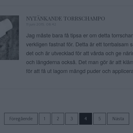
NYTÄNKANDE TORRSCHAMPO
11 juni 2015, 08:42
Jag måste bara få tipsa er om detta torrscha
verkligen fastnat för. Detta är ett torrbalsam
det och är utvecklad för att vårda och ge närin
och längderna också. Det man gör är att klä
för att få ut lagom mängd puder och applicera
Sidnumrering f
Föregående
1
2
3
4
5
Nästa