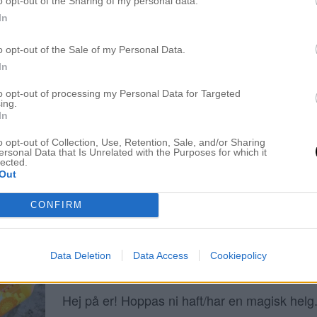
o opt-out of the Sharing of my personal data.
In
LÖWENGRIP CARE & COLOR / TORRSC
o opt-out of the Sale of my Personal Data.
10 september 2015, 08:01
In
ÄNTLIGEN! I veckan fick jag ett pressutskic
to opt-out of processing my Personal Data for Targeted
(Löwengrip Care & Color). Min underbara Bel
ing.
In
som jag längtat efter att få testa, ni har också
mycket om dessa produkter. Jag har testat s
o opt-out of Collection, Use, Retention, Sale, and/or Sharing
ersonal Data that Is Unrelated with the Purposes for which it
lected.
tidigare och varit väldigt nöjd men nu ska ja
Out
produkter och testa, klämma och ge er […]
CONFIRM
Data Deletion
Data Access
Cookiepolicy
FRÄSCHA UPP LÄNGDERNA
23 augusti 2015, 13:21
Hej på er! Hoppas ni haft/har en magisk helg.