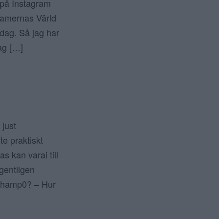
 på Instagram
l Damernas Värld
dag. Så jag har
ag […]
 just
te praktiskt
s kan varai till
egentligen
schamp0? – Hur