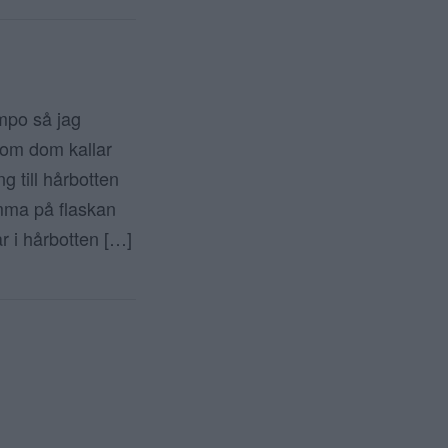
mpo så jag
 som dom kallar
g till hårbotten
mma på flaskan
r i hårbotten […]
ör inlägg