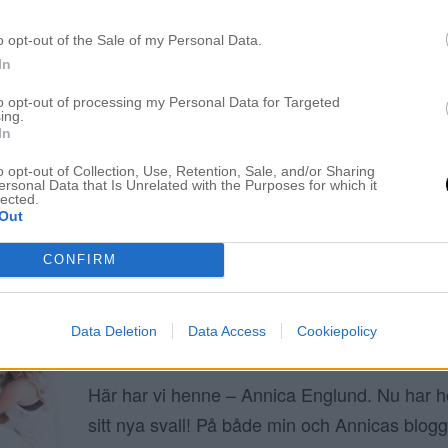
MITT NYA, HELT MAGISKA HÅR. FÖRSTA 
o opt-out of the Sale of my Personal Data.
18 augusti 2015, 23:22
In
VÄLKOMMEN NYA HÅRET Först och främst, t
to opt-out of processing my Personal Data for Targeted
kommentarer och härliga gissningar på vad 
ing.
In
med mitt hår. Ni var många som trodde jag sk
page, jag funderade på det men det klippet p
o opt-out of Collection, Use, Retention, Sale, and/or Sharing
ersonal Data that Is Unrelated with the Purposes for which it
lected.
älskar frisyren men inte på mig. Jag sitter här,
Out
00.00 […]
CONFIRM
Data Deletion
Data Access
Cookiepolicy
NU ÄR HON FULLÄNDAD
28 juni 2015, 13:25
Här har vi henne – Annica Englund. Nu har ho
sitt nya svall! På både min och Annicas blog