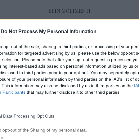
ELIN MOLIMENTI
-
Do Not Process My Personal Information
Hårförlängning och löshår
to opt-out of the sale, sharing to third parties, or processing of your per
formation for targeted advertising by us, please use the below opt-out s
r selection. Please note that after your opt-out request is processed y
FÖRE & EFTER – MITT HÅR
eing interest-based ads based on personal information utilized by us or
19 augusti 2015, 21:57
disclosed to third parties prior to your opt-out. You may separately opt-
Åh, jag är så lycklig för mitt nya hår. Jag har a
losure of your personal information by third parties on the IAB’s list of
. This information may also be disclosed by us to third parties on the
IA
mycket komplimanger någonsin, hur underbar
Participants
that may further disclose it to other third parties.
Det är så många som frågar mig om Hairtalk
jag var själv ute efter ett nytt hår så varför int
en smäll och testa håret samt […]
l Data Processing Opt Outs
o opt-out of the Sharing of my personal data.
In