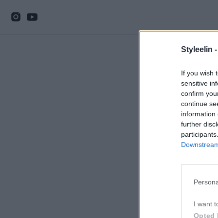
Styleelin 
If you wish 
sensitive in
confirm you
continue se
information 
further disc
participants
Downstream 
Persona
I want t
Opted 