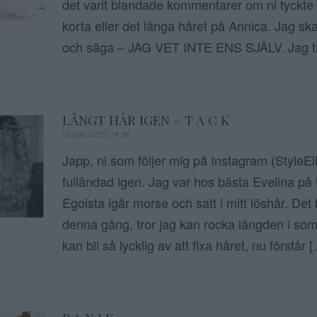
det varit blandade kommentarer om ni tyckte
korta eller det långa håret på Annica. Jag ska
och säga – JAG VET INTE ENS SJÄLV. Jag tr
LÅNGT HÅR IGEN – T A C K
12 juni 2015, 14:16
Japp, ni som följer mig på Instagram (StyleElin
fulländad igen. Jag var hos bästa Evelina p
Egoista igår morse och satt i mitt löshår. Det 
denna gång, tror jag kan rocka längden i so
kan bli så lycklig av att fixa håret, nu förstår 