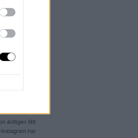
TITTEN!
ack för era
som skulle hända
ulle klippa en
assar inte mig –
 kl är snart
n äntligen fått
g/Instagram har