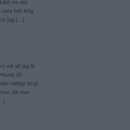
 bäst om det
 vara helt ärlig
or jag […]
) vet att jag är
å House Of
blev väldigt långt
mmar. Att man
[…]