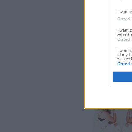
I want t
Opted 
I want 
Advertis
Opted 
I want t
of my P
was col
Opted 