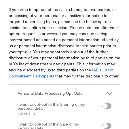
KOMMEN – min sista arbetsdag på salongen. Jag
kommer att jobba halvdag, sedan ska jag och A
If you wish to opt-out of the sale, sharing to third parties, or
processing of your personal or sensitive information for
inhandla det sista innan vi åker hem till Gävle – som
targeted advertising by us, please use the below opt-out
det ser ut nu så kommer vi stanna över hela jul och
section to confirm your selection. Please note that after your
opt-out request is processed you may continue seeing
nyår. Sedan är det fullt […]
interest-based ads based on personal information utilized by
us or personal information disclosed to third parties prior to
your opt-out. You may separately opt-out of the further
disclosure of your personal information by third parties on the
IAB’s list of downstream participants. This information may
also be disclosed by us to third parties on the
IAB’s List of
Downstream Participants
that may further disclose it to other
third parties.
Personal Data Processing Opt Outs
I want to opt-out of the Sharing of my
personal data.
Opted In
I want to opt-out of the Sale of my
OMBRE MED DIN EGNA BOTTENFÄRG
Personal Data.