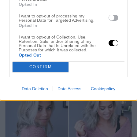
Opted In
9 juni 2017, 15:44
Ännu en solstråle har varit i min stol senaste
I want to opt-out of processing my
Personal Data for Targeted Advertising.
veckan, min tjej – Andrea! Ni vet att mitt längsta
Opted In
(och enda) äktenskap hittills är med en ombre. Jag
I want to opt-out of Collection, Use,
Retention, Sale, and/or Sharing of my
har byggt min karriär på att färga rikligt bra ombre-
Personal Data that Is Unrelated with the
Purposes for which it was collected.
hårfärgningar. Visste ni att Andrea var den första
Opted Out
kund jag testade att färga en ombre på? – Hur […]
CONFIRM
Data Deletion
Data Access
Cookiepolicy