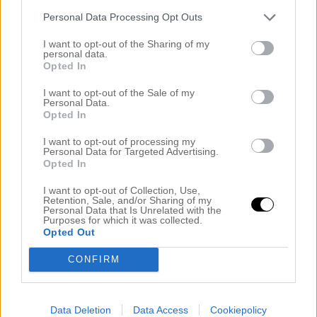
med den nya tekniken ”Ecaille” och satsat helhjärtat
Personal Data Processing Opt Outs
på naturliga blonda nyanser. Detta är min flawless
I want to opt-out of the Sharing of my
kund Lovisa som ville göra någonting annat denna
personal data.
Opted In
gång. Jag valde att lägga en bottenfärg, mycket
slingor och […]
I want to opt-out of the Sale of my
Personal Data.
Opted In
I want to opt-out of processing my
Personal Data for Targeted Advertising.
Opted In
I want to opt-out of Collection, Use,
Retention, Sale, and/or Sharing of my
Personal Data that Is Unrelated with the
Purposes for which it was collected.
Opted Out
CONFIRM
Data Deletion
Data Access
Cookiepolicy