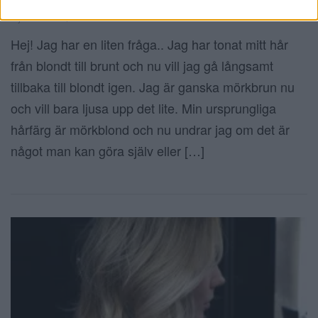
LÄSARFRÅGA – FÄRGA HEMMA?
9 januari 2015, 09:00
Hej! Jag har en liten fråga.. Jag har tonat mitt hår
från blondt till brunt och nu vill jag gå långsamt
tillbaka till blondt igen. Jag är ganska mörkbrun nu
och vill bara ljusa upp det lite. Min ursprungliga
hårfärg är mörkblond och nu undrar jag om det är
något man kan göra själv eller […]