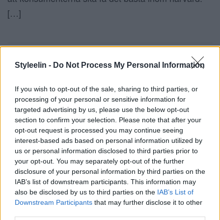
[…]
Styleelin -
Do Not Process My Personal Information
If you wish to opt-out of the sale, sharing to third parties, or
processing of your personal or sensitive information for
targeted advertising by us, please use the below opt-out
section to confirm your selection. Please note that after your
opt-out request is processed you may continue seeing
interest-based ads based on personal information utilized by
us or personal information disclosed to third parties prior to
your opt-out. You may separately opt-out of the further
VANILLA BLONDE
disclosure of your personal information by third parties on the
4 augusti 2015, 14:36
IAB’s list of downstream participants. This information may
also be disclosed by us to third parties on the
IAB’s List of
Jag har blivit helt besatt i denna hårfärg. Man kan
Downstream Participants
that may further disclose it to other
nog säga att det är min första hårfärg som jag gör
third parties.