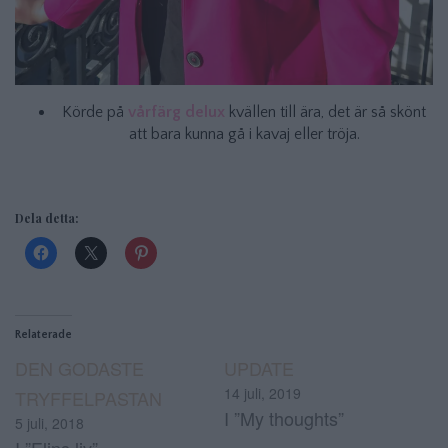
Körde på
vårfärg delux
kvällen till ära, det är så skönt
att bara kunna gå i kavaj eller tröja.
Dela detta:
Relaterade
DEN GODASTE
UPDATE
14 juli, 2019
TRYFFELPASTAN
I ”My thoughts”
5 juli, 2018
I ”Elins liv”