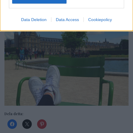
åka hem till Sverige igen –
BUHU!
Data Deletion
Data Access
Cookiepolicy
Dela detta: