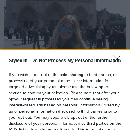
Styleelin -
Do Not Process My Personal Information
If you wish to opt-out of the sale, sharing to third parties, or
processing of your personal or sensitive information for
targeted advertising by us, please use the below opt-out
section to confirm your selection. Please note that after your
opt-out request is processed you may continue seeing
interest-based ads based on personal information utilized by
us or personal information disclosed to third parties prior to
your opt-out. You may separately opt-out of the further
disclosure of your personal information by third parties on the
Sedan hittade vi ett
Har bara en sak
Bagel-ställe.
IAB’s list of downstream participants. This information may