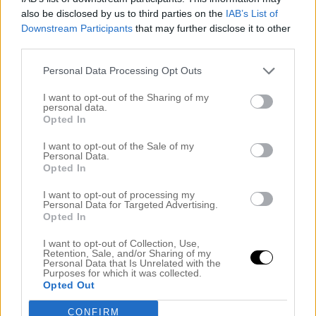
att säga om det –
MAGISKT!
also be disclosed by us to third parties on the
IAB’s List of
Downstream Participants
that may further disclose it to other
third parties.
Personal Data Processing Opt Outs
I want to opt-out of the Sharing of my
personal data.
Opted In
I want to opt-out of the Sale of my
Personal Data.
Opted In
I want to opt-out of processing my
Personal Data for Targeted Advertising.
Opted In
I want to opt-out of Collection, Use,
Retention, Sale, and/or Sharing of my
Personal Data that Is Unrelated with the
Purposes for which it was collected.
Nu sitter vi i en stor park och äter Bagel och dricker
Opted Out
kaffe. Solen skiner och vi ska snart gå tillbaka för att
CONFIRM