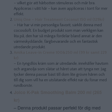
– vilket gör att hårbotten stimuleras och mår bra.
Appliceras i vått hår – kan även appliceras i torrt för mer
effekt.
Uniq One – Hair Treatment Coconut 150 ml (129kr)
– Här har vi min personliga favorit, särklit denna med
cocosdoft. En budget produkt som man verkligen kan
lita på, den har så många fördelar bland annat är den
värmeskyddande, färgbevarande och en fantastisk
utredande produkt.
Amika Leave-in Creme 100&250 ml (99 kr samt 229
kr)
– En tyngdlös kräm som är utredande, innehåller havtorn
och arganolja som slätar ut håret utan att tynga ner. Jag
tycker denna passar bäst till dom lite grövre håren och
till dig som vill ha en utslätande effekt när du fönar med
rundborste.
Joico K-Pak Smoothing Balm 200 ml (265
kr)
– Denna produkt passar perfekt för dig med