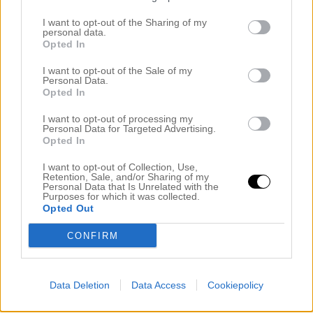
I want to opt-out of the Sharing of my
personal data.
Namn
*
Opted In
I want to opt-out of the Sale of my
Personal Data.
Opted In
E-postadress
*
Adressen publiceras inte
I want to opt-out of processing my
Personal Data for Targeted Advertising.
Opted In
I want to opt-out of Collection, Use,
Webbplats
Retention, Sale, and/or Sharing of my
Personal Data that Is Unrelated with the
Purposes for which it was collected.
Opted Out
Meddela mig om nya kommentarer via e-post.
CONFIRM
Meddela mig om nya inlägg via e-post.
Data Deletion
Data Access
Cookiepolicy