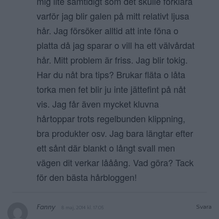
mig lite samtidigt som det skulle förklara
varför jag blir galen på mitt relativt ljusa
hår. Jag försöker alltid att inte föna o
platta då jag sparar o vill ha ett välvårdat
hår. Mitt problem är friss. Jag blir tokig.
Har du nåt bra tips? Brukar fläta o låta
torka men fet blir ju inte jättefint på nåt
vis. Jag får även mycket kluvna
hårtoppar trots regelbunden klippning,
bra produkter osv. Jag bara längtar efter
ett sånt där blankt o långt svall men
vägen dit verkar lååång. Vad göra? Tack
för den bästa hårbloggen!
Fanny
Svara
8 maj, 2014 kl. 17:05