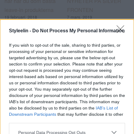
här har du dom bästa
NYHETER PÅ SILVER
leave-in produkterna
FRONTEN
19 februari, 2018
7 mars, 2019
I ”Produkttips”
I ”Blond”
Styleelin -
Do Not Process My Personal Information
Konsten att föna ett hår
If you wish to opt-out of the sale, sharing to third parties, or
7 mars, 2016
processing of your personal or sensitive information for
I ”Produkttips”
targeted advertising by us, please use the below opt-out
section to confirm your selection. Please note that after your
opt-out request is processed you may continue seeing
#Amika
#beauty
#elindamernasvarld
0
interest-based ads based on personal information utilized by
#elinjohanson
#hairblog
#hairinspo
#hairstylist
us or personal information disclosed to third parties prior to
stockholm
#Leave-in
#redken
#sveriges bästa
your opt-out. You may separately opt-out of the further
hårblogg
Kommentarer
disclosure of your personal information by third parties on the
IAB’s list of downstream participants. This information may
also be disclosed by us to third parties on the
IAB’s List of
Kommentera
*
Downstream Participants
that may further disclose it to other
third parties.
Personal Data Processing Opt Outs