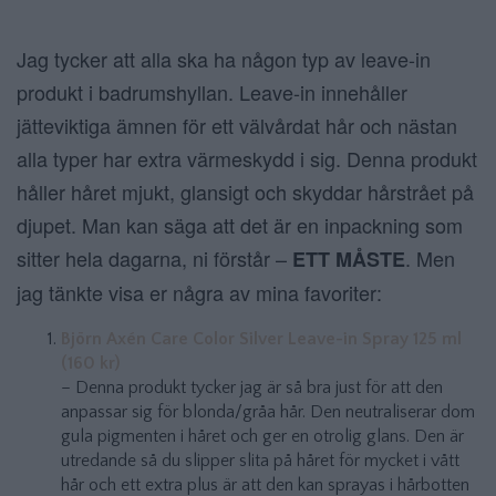
Jag tycker att alla ska ha någon typ av leave-in
produkt i badrumshyllan. Leave-in innehåller
jätteviktiga ämnen för ett välvårdat hår och nästan
alla typer har extra värmeskydd i sig. Denna produkt
håller håret mjukt, glansigt och skyddar hårstrået på
djupet. Man kan säga att det är en inpackning som
sitter hela dagarna, ni förstår –
. Men
ETT MÅSTE
jag tänkte visa er några av mina favoriter:
Björn Axén Care Color Silver Leave-in Spray 125 ml
(160 kr)
– Denna produkt tycker jag är så bra just för att den
anpassar sig för blonda/gråa hår. Den neutraliserar dom
gula pigmenten i håret och ger en otrolig glans. Den är
utredande så du slipper slita på håret för mycket i vått
hår och ett extra plus är att den kan sprayas i hårbotten