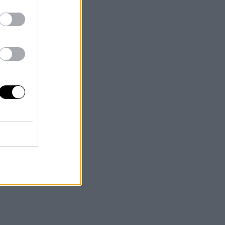
t svårt att styla
.
rtiet så ansiktet
ade och hennes hår
epaket i olika nivåer
a inslag.
nka på hårfärgen
. Hon har
nte behöva sätta