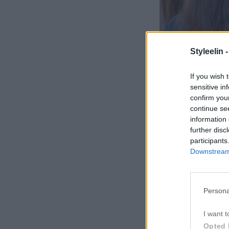
Styleelin 
If you wish 
sensitive in
confirm you
continue se
information 
further disc
participants
Downstream 
Persona
Denna vecka är 
I want t
sitt hår, klippa e
Opted 