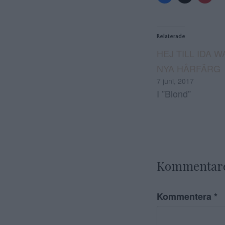
Relaterade
HEJ TILL IDA W
NYA HÅRFÄRG
7 juni, 2017
I ”Blond”
Kommentar
Kommentera
*