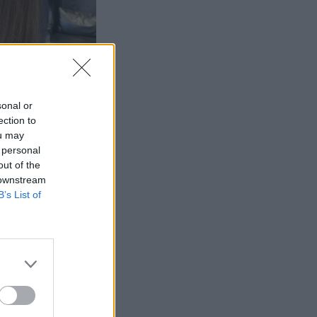
sonal or
ection to
ou may
 personal
out of the
 downstream
B’s List of
renovering med
är väldigt fint,