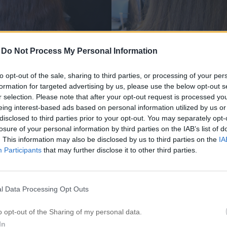
-
Do Not Process My Personal Information
to opt-out of the sale, sharing to third parties, or processing of your per
formation for targeted advertising by us, please use the below opt-out s
r selection. Please note that after your opt-out request is processed y
eing interest-based ads based on personal information utilized by us or
disclosed to third parties prior to your opt-out. You may separately opt-
losure of your personal information by third parties on the IAB’s list of
. This information may also be disclosed by us to third parties on the
IA
Participants
that may further disclose it to other third parties.
l Data Processing Opt Outs
Denna kund ville göra en hel
det brunetternas vecka.
o opt-out of the Sharing of my personal data.
n ordentlig frisyr och ändra hårfärgen. Jag tycker långt hår 
In