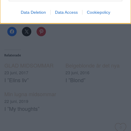
Data Deletion
Data Access
Cookiepolicy
Dela detta:
Relaterade
GLAD MIDSOMMAR
Beigeblonde är det nya
23 juni, 2017
23 juni, 2016
I ”Elins liv”
I ”Blond”
Min lugna midsommar
22 juni, 2019
I ”My thoughts”
0