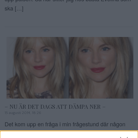
ska […]
– NU ÄR DET DAGS ATT DÄMPA NER –
15 augusti 2014, 18:26
Det kom upp en fråga i min frågestund där någon
frågade om det var snyggt att lägga bruna slingor i