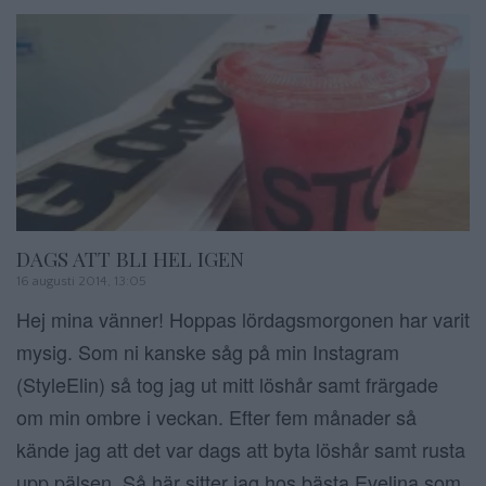
DAGS ATT BLI HEL IGEN
16 augusti 2014, 13:05
Hej mina vänner! Hoppas lördagsmorgonen har varit
mysig. Som ni kanske såg på min Instagram
(StyleElin) så tog jag ut mitt löshår samt frärgade
om min ombre i veckan. Efter fem månader så
kände jag att det var dags att byta löshår samt rusta
upp pälsen. Så här sitter jag hos bästa Evelina som