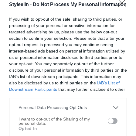
ett blont hår?! Jag svarade på den frågan i en video
Styleelin -
Do Not Process My Personal Information
HÄR, om ni inte har sett den än. Jag har inte kunnat
If you wish to opt-out of the sale, sharing to third parties, or
släppa detta, så jag ville verkligen visa er hur det
processing of your personal or sensitive information for
kan se […]
targeted advertising by us, please use the below opt-out
section to confirm your selection. Please note that after your
opt-out request is processed you may continue seeing
interest-based ads based on personal information utilized by
us or personal information disclosed to third parties prior to
your opt-out. You may separately opt-out of the further
disclosure of your personal information by third parties on the
IAB’s list of downstream participants. This information may
also be disclosed by us to third parties on the
IAB’s List of
Downstream Participants
that may further disclose it to other
third parties.
Personal Data Processing Opt Outs
I want to opt-out of the Sharing of my
personal data.
LÄSARFRÅGA – LÄR DIG ÄLSKA DINA LOCKAR
Opted In
15 augusti 2014, 13:05