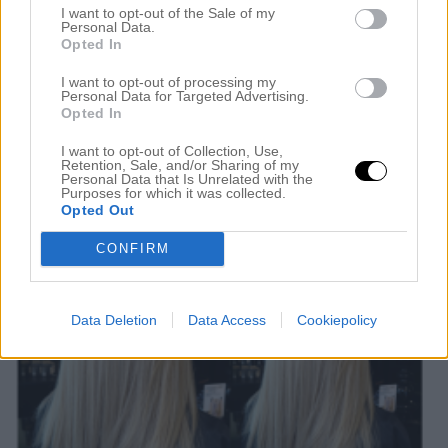
I want to opt-out of the Sale of my
Personal Data.
Hejsan! För det första så har jag ett väldigt lockigt
Opted In
hår, ända in i hårbotten. Jag avskyr det, eftersom
I want to opt-out of processing my
jag oftast ser ut som en trollunge i håret, då mitt hår
Personal Data for Targeted Advertising.
Opted In
är jätte grisigt, stort och bara allmänt risigt och
puffigt. Vad skulle jag kunna göra för att få det mer
I want to opt-out of Collection, Use,
Retention, Sale, and/or Sharing of my
välvårdat&plattare/stylat? Och för det […]
Personal Data that Is Unrelated with the
Purposes for which it was collected.
Opted Out
CONFIRM
Data Deletion
Data Access
Cookiepolicy