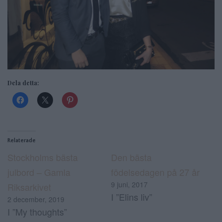
Dela detta:
Relaterade
Stockholms bästa
Den bästa
julbord – Gamla
födelsedagen på 27 år
9 juni, 2017
Riksarkivet
I ”Elins liv”
2 december, 2019
I ”My thoughts”