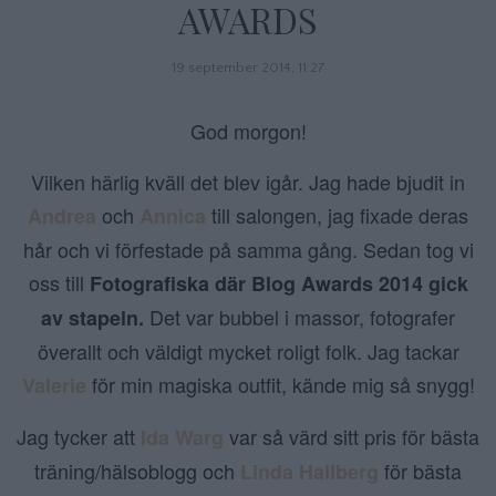
AWARDS
19 september 2014, 11:27
God morgon!
Vilken härlig kväll det blev igår. Jag hade bjudit in
och
till salongen, jag fixade deras
Andrea
Annica
hår och vi förfestade på samma gång. Sedan tog vi
oss till
Fotografiska där Blog Awards 2014 gick
Det var bubbel i massor, fotografer
av stapeln.
överallt och väldigt mycket roligt folk. Jag tackar
för min magiska outfit, kände mig så snygg!
Valerie
Jag tycker att
var så värd sitt pris för bästa
Ida Warg
träning/hälsoblogg och
för bästa
Linda Hallberg