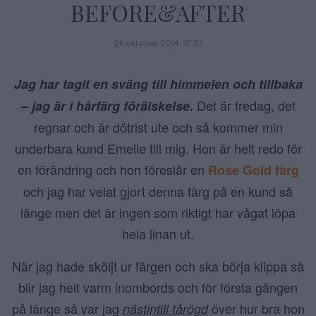
BEFORE&AFTER
24 oktober 2014, 17:33
Jag har tagit en sväng till himmelen och tillbaka
Det är fredag, det
– jag är i hårfärg förälskelse.
regnar och är dötrist ute och så kommer min
underbara kund Emelie till mig. Hon är helt redo för
en förändring och hon föreslår en
Rose Gold färg
och jag har velat gjort denna färg på en kund så
länge men det är ingen som riktigt har vågat löpa
hela linan ut.
När jag hade sköljt ur färgen och ska börja klippa så
blir jag helt varm inombords och för första gången
på länge så var jag
över hur bra hon
nästintill tårögd