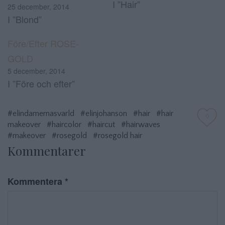
I ”Hair”
25 december, 2014
I ”Blond”
Före/Efter ROSE-
GOLD
5 december, 2014
I ”Före och efter”
#elindamernasvarld
#elinjohanson
#hair
#hair
0
makeover
#haircolor
#haircut
#hairwaves
#makeover
#rosegold
#rosegold hair
Kommentarer
Kommentera
*