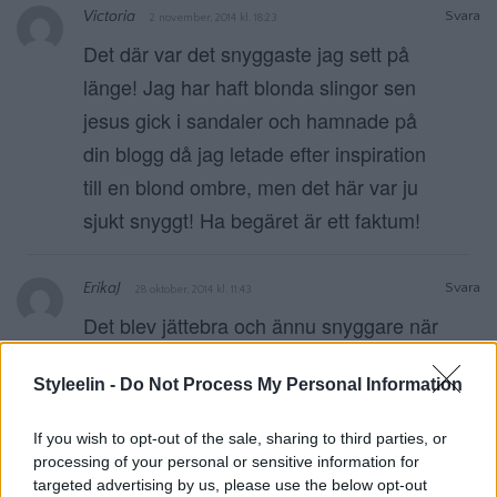
Victoria
Svara
2 november, 2014 kl. 18:23
Det där var det snyggaste jag sett på
länge! Jag har haft blonda slingor sen
jesus gick i sandaler och hamnade på
din blogg då jag letade efter inspiration
till en blond ombre, men det här var ju
sjukt snyggt! Ha begäret är ett faktum!
ErikaJ
Svara
28 oktober, 2014 kl. 11:43
Det blev jättebra och ännu snyggare när
det är rosa-brunt än rosa-blont! Enligt
Styleelin -
Do Not Process My Personal Information
mig.
If you wish to opt-out of the sale, sharing to third parties, or
Jennie
Svara
processing of your personal or sensitive information for
27 oktober, 2014 kl. 21:21
targeted advertising by us, please use the below opt-out