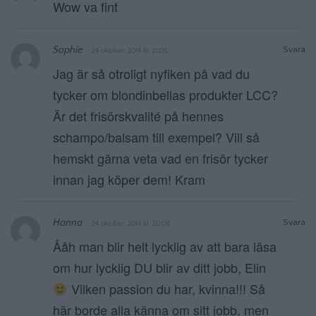
Wow va fint
Sophie
Svara
24 oktober, 2014 kl. 21:05
Jag är så otroligt nyfiken på vad du
tycker om blondinbellas produkter LCC?
Är det frisörskvalité på hennes
schampo/balsam till exempel? Vill så
hemskt gärna veta vad en frisör tycker
innan jag köper dem! Kram
Hanna
Svara
24 oktober, 2014 kl. 20:06
Ååh man blir helt lycklig av att bara läsa
om hur lycklig DU blir av ditt jobb, Elin
Vilken passion du har, kvinna!!! Så
här borde alla känna om sitt jobb, men