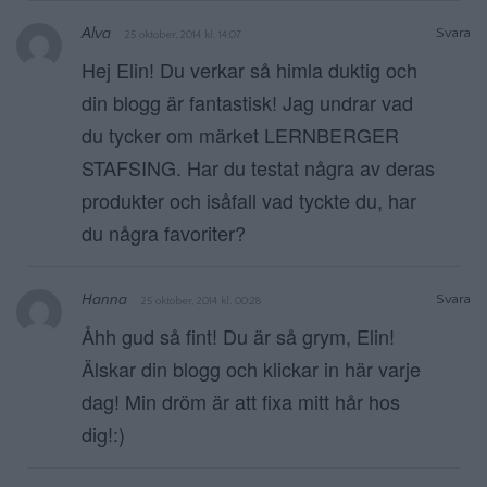
Alva
Svara
25 oktober, 2014 kl. 14:07
Hej Elin! Du verkar så himla duktig och
din blogg är fantastisk! Jag undrar vad
du tycker om märket LERNBERGER
STAFSING. Har du testat några av deras
produkter och isåfall vad tyckte du, har
du några favoriter?
Hanna
Svara
25 oktober, 2014 kl. 00:28
Åhh gud så fint! Du är så grym, Elin!
Älskar din blogg och klickar in här varje
dag! Min dröm är att fixa mitt hår hos
dig!:)