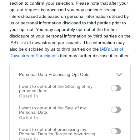
WOW!! Shit, vad snyggt. Vad GRYM du
section to confirm your selection. Please note that after your
är. Alla verk du gör är fantastiska! Tackar
opt-out request is processed you may continue seeing
interest-based ads based on personal information utilized by
så mycket för din blogg som hjälpt mig
us or personal information disclosed to third parties prior to
otroligt mycket med mitt förr ostyrigt hår.
your opt-out. You may separately opt-out of the further
disclosure of your personal information by third parties on the
Massa kramar!
IAB’s list of downstream participants. This information may
also be disclosed by us to third parties on the
IAB’s List of
Downstream Participants
that may further disclose it to other
Emelie
Svara
26 oktober, 2014 kl. 19:21
third parties.
Bästa Elin! Jag är så himla nöjd med
Personal Data Processing Opt Outs
färgen, den är verkligen SÅ snygg. Har
redan fått massvis av komplimanger,
I want to opt-out of the Sharing of my
personal data.
bl.a. från Björn som älskade den
Du
Opted In
är så himla duktig!
I want to opt-out of the Sale of my
Personal Data.
Stor kram
Opted In
I want to opt-out of processing my
Angeli
Svara
Personal Data for Targeted Advertising.
26 oktober, 2014 kl. 13:20
Opted In