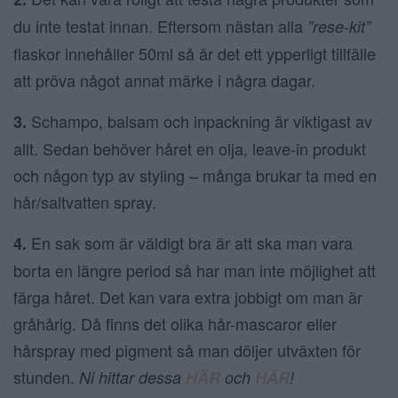
du inte testat innan. Eftersom nästan alla
”rese-kit”
flaskor innehåller 50ml så är det ett ypperligt tillfälle
att pröva något annat märke i några dagar.
Schampo, balsam och inpackning är viktigast av
3.
allt. Sedan behöver håret en olja, leave-in produkt
och någon typ av styling – många brukar ta med en
hår/saltvatten spray.
En sak som är väldigt bra är att ska man vara
4.
borta en längre period så har man inte möjlighet att
färga håret. Det kan vara extra jobbigt om man är
gråhårig. Då finns det olika hår-mascaror eller
hårspray med pigment så man döljer utväxten för
stunden.
Ni hittar dessa
HÄR
och
HÄR
!