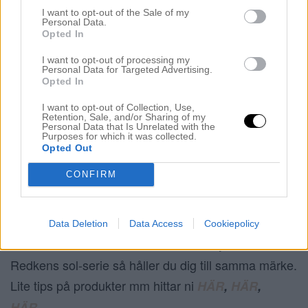
diadem. Snyggt, välgjort (väldigt enkelt) och du
I want to opt-out of the Sale of my
Personal Data.
slipper slita på håret i onödan.
Opted In
I want to opt-out of processing my
Ett annat bra tips är att vänta med att färga håret
8.
Personal Data for Targeted Advertising.
Opted In
tills efter din solsemester. Färgen kommer ändå ta
styck i solen så jag skulle rekommendera att boka in
I want to opt-out of Collection, Use,
Retention, Sale, and/or Sharing of my
färgtiden efter solsemestern. Däremot så skulle jag
Personal Data that Is Unrelated with the
Purposes for which it was collected.
boka in en klippning samt en vårdande inpackning
Opted Out
hos frisören några dagar innan avresa.
CONFIRM
Vill du vara väldigt noga så köp en solskyddande
9.
hårvårdserie från valfritt märke. Men använder du
Data Deletion
Data Access
Cookiepolicy
en serie från
Redken, så kan du byta ut till
t.ex
Redkens sol-serie så håller du dig till samma märke.
Lite tips på produkter mm hittar ni
HÄR
,
HÄR
,
HÄR
.