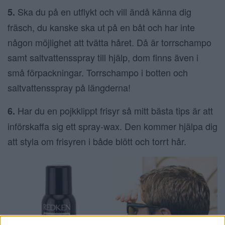
Ska du på en utflykt och vill ändå känna dig
5.
fräsch, du kanske ska ut på en båt och har inte
någon möjlighet att tvätta håret. Då är torrschampo
samt saltvattensspray till hjälp, dom finns även i
små förpackningar. Torrschampo i botten och
saltvattensspray på längderna!
Har du en pojkklippt frisyr så mitt bästa tips är att
6.
införskaffa sig ett spray-wax. Den kommer hjälpa dig
att styla om frisyren i både blött och torrt hår.