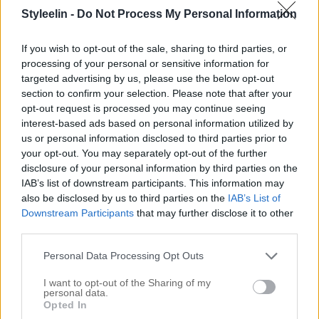
Styleelin -
Do Not Process My Personal Information
If you wish to opt-out of the sale, sharing to third parties, or
processing of your personal or sensitive information for
targeted advertising by us, please use the below opt-out
section to confirm your selection. Please note that after your
opt-out request is processed you may continue seeing
interest-based ads based on personal information utilized by
us or personal information disclosed to third parties prior to
Redken Wax Blast är bästa lösningen för dig med
your opt-out. You may separately opt-out of the further
disclosure of your personal information by third parties on the
kort hår – Du hittar den
HÄR
!
IAB’s list of downstream participants. This information may
also be disclosed by us to third parties on the
IAB’s List of
Några andra bra saker att packa ner är
7.
Downstream Participants
that may further disclose it to other
hårsnoddar, diadem, hårspänne och en riktigt bra
third parties.
hårborste. Då du inte hinner tvätta håret eller inte
Personal Data Processing Opt Outs
orkar efter en lång dag på stranden så är det skönt
I want to opt-out of the Sharing of my
att göra en inbakad fläta – sätt upp de hår som faller
personal data.
Opted In
ner med några hårspännen och toppa med ett fint