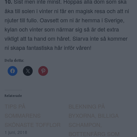
Sist men inte minst. Hoppas alla dom som ska
10.
åka till solen i vinter ni får en magisk resa och att ni
njuter till fullo. Oavsett om ni är hemma i Sverige,
kylan och vinter som närmar sig så är det extra
viktigt att ta hand om håret. Slarva inte så kommer
ni skapa fantastiska hår inför våren!
Dela detta:
Relaterade
TIPS PÅ
BLEKNING PÅ
SOMMARENS
BYXORNA, BILLIGA
SKÖNASTE TOFFLOR
SCHAMPON,
1 juni, 2018
BOTTENFÄRG SOM