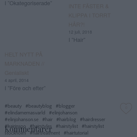
I ”Okategoriserade”
INTE FÄSTER &
KLIPPA I TORRT
HÅR?!
12 juli, 2018
I ”Hair”
HELT NYTT PÅ
MARKNADEN //
Genialiskt
4 april, 2014
I ”Före och efter”
#beauty
#beautyblog
#blogger
0
#elindamernasvarld
#elinjohanson
#elinjohanson.se
#hair
#hairblog
#hairdresser
#hairinspo
#hairstyles
#hairstylist
#hairstylist
Kommentarer
stockholm
#hairtreatment
#hairtutorial