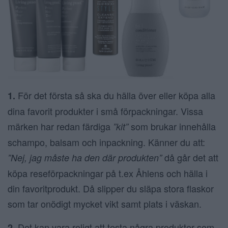
För det första så ska du hälla över eller köpa alla
1.
dina favorit produkter i små förpackningar. Vissa
märken har redan färdiga
som brukar innehålla
”kit”
schampo, balsam och inpackning. Känner du att:
då går det att
”Nej, jag måste ha den där produkten”
köpa reseförpackningar på t.ex Åhlens och hälla i
din favoritprodukt. Då slipper du släpa stora flaskor
som tar onödigt mycket vikt samt plats i väskan.
Det kan vara roligt att testa några produkter som
2.