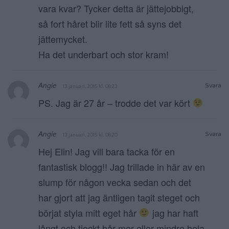
vara kvar? Tycker detta är jättejobbigt,
så fort håret blir lite fett så syns det
jättemycket.
Ha det underbart och stor kram!
Angie
Svara
13 januari, 2015 kl. 08:23
PS. Jag är 27 år – trodde det var kört
Angie
Svara
13 januari, 2015 kl. 08:20
Hej Elin! Jag vill bara tacka för en
fantastisk blogg!! Jag trillade in här av en
slump för någon vecka sedan och det
har gjort att jag äntligen tagit steget och
börjat styla mitt eget hår
jag har haft
långt och tjockt hår mer eller mindre hela