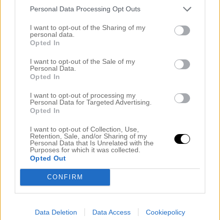
var jag hos frisören och ville färga precis
Personal Data Processing Opt Outs
den färg som tjejen i inlägget! Men när
I want to opt-out of the Sharing of my
personal data.
jag väl kom till frisören sa hon att jag
Opted In
aldrig skulle få den lite mer kalla blonda
I want to opt-out of the Sale of my
färgen pga av att jag har ”varmt hår”.
Personal Data.
Opted In
Stämmer det verkligen då jag sett att du
färgat tjejer från precis min naturliga färg
I want to opt-out of processing my
Personal Data for Targeted Advertising.
till lite mer kallare blond.
Opted In
Skulle vara jätte tacksam om du kunde
I want to opt-out of Collection, Use,
Retention, Sale, and/or Sharing of my
ta lite av din tid och svara mig. Ännu en
Personal Data that Is Unrelated with the
Purposes for which it was collected.
gång, grym blogg!
Opted Out
CONFIRM
Louise
Svara
13 januari, 2015 kl. 14:06
Om jag inte har helt fel tror jag att Elin
Data Deletion
Data Access
Cookiepolicy
jobbar en del med löshår. Är nog rätt stor