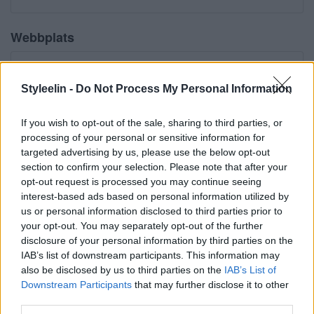
Webbplats
Styleelin -
Do Not Process My Personal Information
Meddela mig om nya kommentarer via e-post.
If you wish to opt-out of the sale, sharing to third parties, or
Meddela mig om nya inlägg via e-post.
processing of your personal or sensitive information for
targeted advertising by us, please use the below opt-out
section to confirm your selection. Please note that after your
opt-out request is processed you may continue seeing
interest-based ads based on personal information utilized by
Evelina
Svara
15 januari, 2015 kl. 19:49
us or personal information disclosed to third parties prior to
Hej Elin!
your opt-out. You may separately opt-out of the further
Måste bara börja med att säga att din
disclosure of your personal information by third parties on the
IAB’s list of downstream participants. This information may
blogg är verkligen grym, en bättre blogg
also be disclosed by us to third parties on the
IAB’s List of
finns inte!
Downstream Participants
that may further disclose it to other
third parties.
I vilket fall så för ungefär 2 veckor sedan