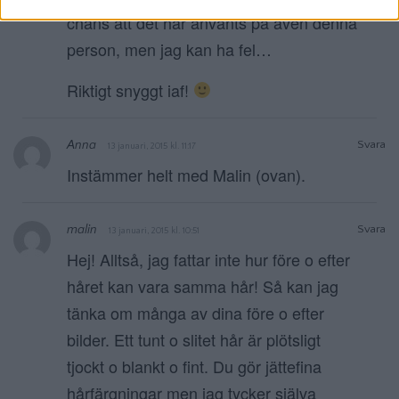
chans att det har använts på även denna
person, men jag kan ha fel…
Riktigt snyggt iaf!
Anna
Svara
13 januari, 2015 kl. 11:17
Instämmer helt med Malin (ovan).
malin
Svara
13 januari, 2015 kl. 10:51
Hej! Alltså, jag fattar inte hur före o efter
håret kan vara samma hår! Så kan jag
tänka om många av dina före o efter
bilder. Ett tunt o slitet hår är plötsligt
tjockt o blankt o fint. Du gör jättefina
hårfärgningar men jag tycker själva