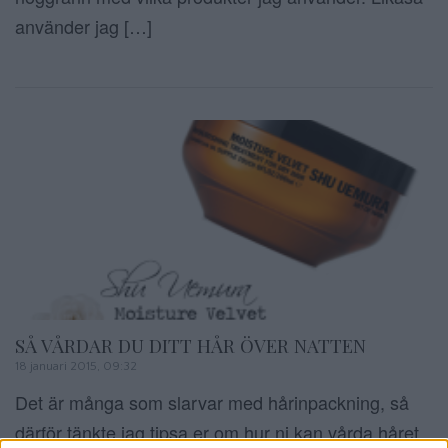
använder jag […]
SÅ VÅRDAR DU DITT HÅR ÖVER NATTEN
18 januari 2015, 09:32
Det är många som slarvar med hårinpackning, så
därför tänkte jag tipsa er om hur ni kan vårda håret