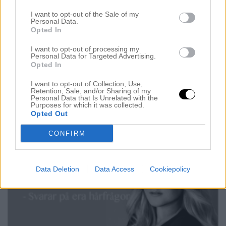
TIPS: VÄRMESKYDDANDE LOTION
17 januari 2015, 15:22
I want to opt-out of the Sale of my
Personal Data.
Jag tror att jag hade tipsat om detta värmeskydd
Opted In
innan men nu så jag har använt denna under så
I want to opt-out of processing my
Personal Data for Targeted Advertising.
lång tid på mina kunder så jag vill ge er en full
Opted In
recension på denna produkt. Jag talar om: Redken
I want to opt-out of Collection, Use,
– Heat Styling Satinwear 02 Prepping Blow-Dry
Retention, Sale, and/or Sharing of my
Personal Data that Is Unrelated with the
Lotion Detta är en värmeskyddande lotion som
Purposes for which it was collected.
Opted Out
skyddar håret från […]
CONFIRM
Data Deletion
Data Access
Cookiepolicy