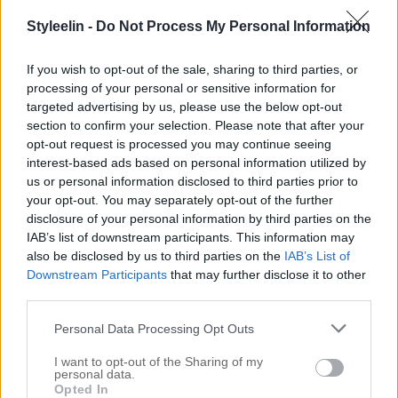
till max under natten. Genom att vårda håret
Styleelin -
Do Not Process My Personal Information
medans ni sover så kommer håret kunna dra åt sig
all vård ordentligt och håret kommer kännas helt
If you wish to opt-out of the sale, sharing to third parties, or
processing of your personal or sensitive information for
magiskt på morgonen. Här har jag samlat toppen
targeted advertising by us, please use the below opt-out
utav kurer! […]
section to confirm your selection. Please note that after your
opt-out request is processed you may continue seeing
interest-based ads based on personal information utilized by
us or personal information disclosed to third parties prior to
your opt-out. You may separately opt-out of the further
disclosure of your personal information by third parties on the
IAB’s list of downstream participants. This information may
also be disclosed by us to third parties on the
IAB’s List of
Downstream Participants
that may further disclose it to other
third parties.
Personal Data Processing Opt Outs
I want to opt-out of the Sharing of my
personal data.
Opted In