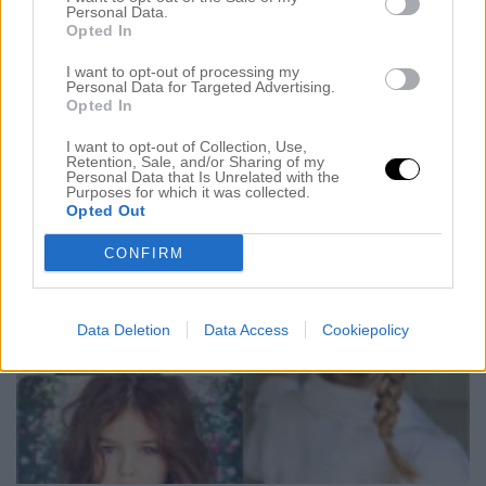
Åh, nu är det dags – JAG SKA FÅ JOBBA. Jag är
Personal Data.
så himla exalterad, ni anar inte. Jag har varit
Opted In
sjukskriven nästan tre veckor nu och det är många
I want to opt-out of processing my
Personal Data for Targeted Advertising.
utav er som frågat vad vad som har hänt, tänkte
Opted In
besvara det nu. Jag jobbar väldigt hårt, jag har gjort
I want to opt-out of Collection, Use,
det konstant i ett […]
Retention, Sale, and/or Sharing of my
Personal Data that Is Unrelated with the
Purposes for which it was collected.
Opted Out
CONFIRM
Data Deletion
Data Access
Cookiepolicy