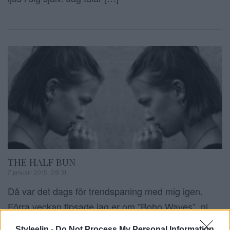
THE HALF BUN
7 januari 2015, 09:31
Då var det dags för trendspaning med mig igen.
Förra veckan tipsade jag er om ”Boho Waves”, ni
hittar inlägget HÄR. Men denna gång handlar det
Styleelin -
Do Not Process My Personal Information