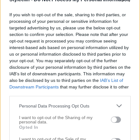
om: ||| A HALF-UP TOP KNOT (Halv knut) ||| Detta
är också en väldigt enkel och smidig frisyr på många
If you wish to opt-out of the sale, sharing to third parties, or
processing of your personal or sensitive information for
sätt: 1. Det spelar ingen roll om håret är […]
targeted advertising by us, please use the below opt-out
section to confirm your selection. Please note that after your
opt-out request is processed you may continue seeing
interest-based ads based on personal information utilized by
us or personal information disclosed to third parties prior to
your opt-out. You may separately opt-out of the further
disclosure of your personal information by third parties on the
IAB’s list of downstream participants. This information may
also be disclosed by us to third parties on the
IAB’s List of
Downstream Participants
that may further disclose it to other
third parties.
Personal Data Processing Opt Outs
I want to opt-out of the Sharing of my
DET ÄR DAGS, VAD HÄNDE EGENTLIGEN?
personal data.
Opted In
6 januari 2015, 21:29
I want to opt-out of the Sale of my