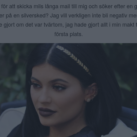
t för att skicka mils långa mail till mig och söker efter e
r på en silversked? Jag vill verkligen inte bli negativ m
e gjort om det var tvärtom, jag hade gjort allt i min makt
första plats.