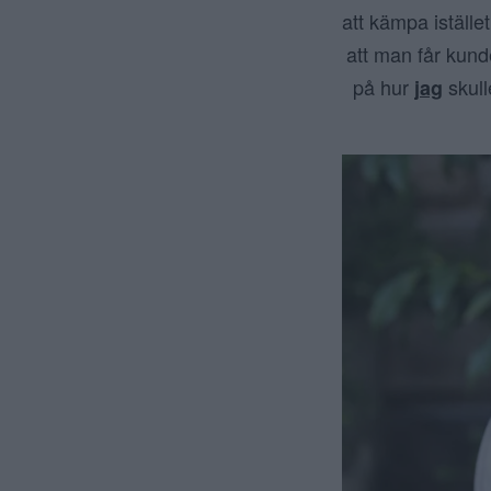
att kämpa iställe
att man får kunde
på hur
skull
jag