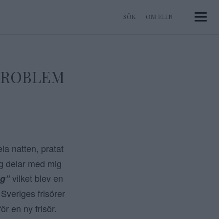
OM ELIN
Toggle 
 PROBLEM
ela natten, pratat
ag delar med mig
vilket blev en
g”
a Sveriges frisörer
ör en ny frisör.