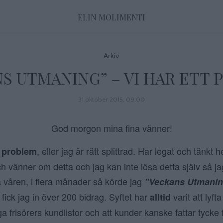
ELIN MOLIMENTI
Arkiv
S UTMANING” – VI HAR ETT
31 oktober 2015, 09:00
God morgon mina fina vänner!
t
, eller jag är rätt splittrad. Har legat och tänkt h
problem
h vänner om detta och jag kan inte lösa detta själv så j
a våren, i flera månader så körde jag
”Veckans Utmanin
fick jag in över 200 bidrag. Syftet har
varit att lyft
alltid
ga frisörers kundlistor och att kunder kanske fattar tycke f