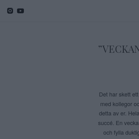
”VECKAN
Det har skett et
med kollegor oc
detta av er. Hel
succé. En vecka 
och fylla dukti