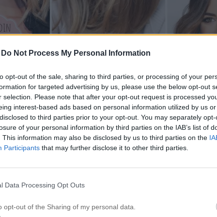
-
Do Not Process My Personal Information
to opt-out of the sale, sharing to third parties, or processing of your per
formation for targeted advertising by us, please use the below opt-out s
r selection. Please note that after your opt-out request is processed y
…
eing interest-based ads based on personal information utilized by us or
disclosed to third parties prior to your opt-out. You may separately opt-
losure of your personal information by third parties on the IAB’s list of
 jag att fokusera ännu mer på er. Chansen att briljera, 
. This information may also be disclosed by us to third parties on the
IA
er smala ner kreativiteten. Jag var beredd på att se hel
Participants
that may further disclose it to other third parties.
mtida kunder kunde få inspiration till att hitta ny frisör. 
k en del dessutom blev diskade för att arbetet skulle g
l Data Processing Opt Outs
. När jag satt igår och skulle börja skriva detta 
amla jobb)
så arg –
vet ni varför?
o opt-out of the Sharing of my personal data.