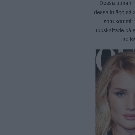
Dessa utmanin
dessa inlägg så a
som kommit to
uppskattade på sal
jag ka