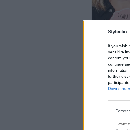
Styleelin 
If you wish 
sensitive in
confirm you
continue se
information 
further disc
Denna gång valde
participants
mina arbeten ell
Downstream 
så läsarna och fra
bidrag, där doc
Persona
(inte skicka in g
I want t