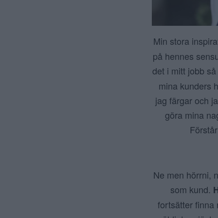
Min stora inspira
på hennes sensua
det i mitt jobb 
mina kunders hå
jag färgar och j
göra mina nag
Förstår
Ne men hörrni, n
som kund.
H
fortsätter finna