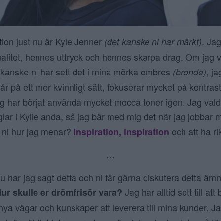
tion just nu är Kyle Jenner
. Ja
(det kanske ni har märkt)
litet, hennes uttryck och hennes skarpa drag. Om jag väl
så kanske ni har sett det i mina mörka ombres
, ja
(bronde)
r på ett mer kvinnligt sätt, fokuserar mycket på kontrast
ag har börjat använda mycket mocca toner igen. Jag valde
lar i Kylie anda, så jag bär med mig det när jag jobbar
 ni hur jag menar?
och att ha rik
Inspiration, inspiration
…
u har jag sagt detta och ni får gärna diskutera detta ämne
Jag har alltid sett till att
ur skulle er drömfrisör vara?
 nya vägar och kunskaper att leverera till mina kunder. Ja