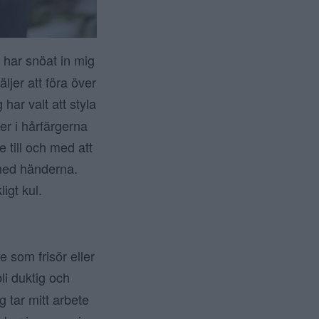
g har snöat in mig
jer att föra över
g har valt att styla
er i hårfärgerna
 till och med att
 med händerna.
ligt kul.
 som frisör eller
 bli duktig och
g tar mitt arbete