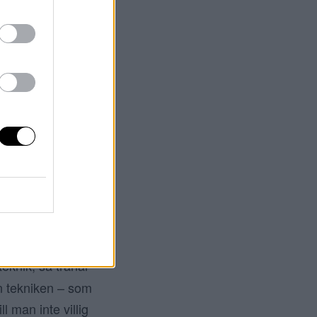
kommendera andra
-5 mail
per dag
 medier och blir
n, hur man blir
gon… Jag får
m inte har några
ten är mitt sätt
 sig själv, vara
en handduk eller
n får inte kunder
eknik, så tränar
en tekniken – som
ll man inte villig