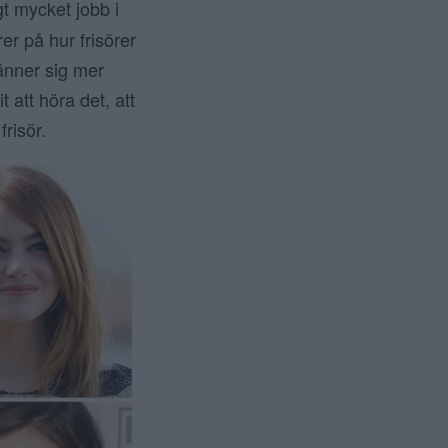
gt mycket jobb i
er på hur frisörer
känner sig mer
t att höra det, att
frisör.