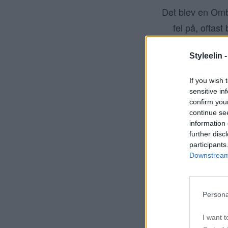
Det blev en Omb
fel på, oftas
behövde bara so
Styleelin 
(än hennes natu
och varmt. En
If you wish 
(lyxig
sensitive in
confirm you
continue se
information 
further disc
participants
Downstream 
Persona
I want t