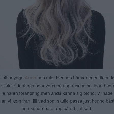
utalt snygga
hos mig. Hennes hår var egentligen
Anna
i
är väldigt tunt och behövdes en uppfräschning. Hon hade s
 ville ha en förändring men ändå känna sig blond. Vi had
nnan vi kom fram till vad som skulle passa just henne bäs
hon kunde bära upp på ett fint sätt.