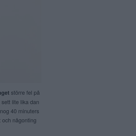
större fel på
nget
ett lite lika dan
e nog 40 minuters
t och någonting