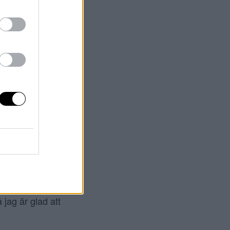
ligare hennes hår
 jag är glad att