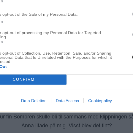
In
o opt-out of the Sale of my Personal Data.
In
to opt-out of processing my Personal Data for Targeted
ing.
In
o opt-out of Collection, Use, Retention, Sale, and/or Sharing
ersonal Data that Is Unrelated with the Purposes for which it
lected.
Out
CONFIRM
Data Deletion
Data Access
Cookiepolicy
änge för att få ta 5cm av längden. Men jag visste hur fyl
hur fin Sombren skulle bli tillsammans med klippningen så
Anna litade på mig. Visst blev det fint?