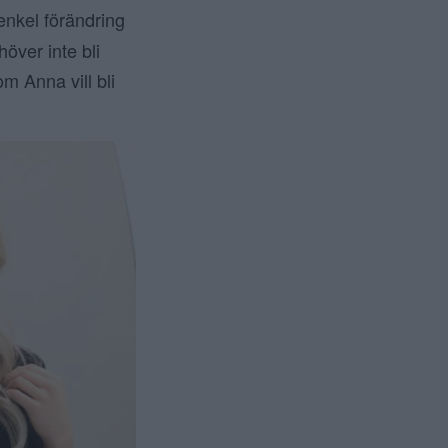
nkel förändring
över inte bli
m Anna vill bli