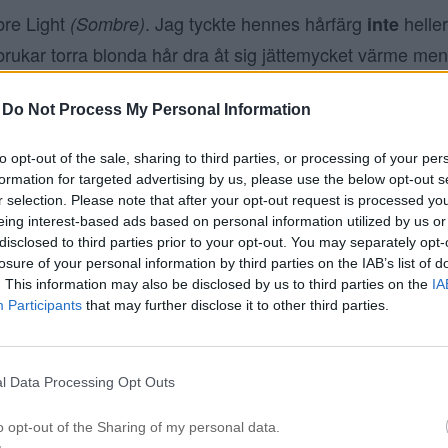
re Light
. Jag tyckte hennes hårfärg
heller
(Sombre)
inte
t brukar torra blonda hår dra åt sig jättemycket värme me
m sagt en uppfräschning. Jag valde att lägga en lite mö
-
Do Not Process My Personal Information
, jag ville också att tonerna skulle gå i
– en bl
rliga)
beige
 varmare botten skulle ta fram hennes fina ögon och en
to opt-out of the sale, sharing to third parties, or processing of your per
nyans skulle få hennes hår att se fylligare och fräsch
are)
formation for targeted advertising by us, please use the below opt-out s
r selection. Please note that after your opt-out request is processed y
eing interest-based ads based on personal information utilized by us or
disclosed to third parties prior to your opt-out. You may separately opt-
losure of your personal information by third parties on the IAB’s list of
. This information may also be disclosed by us to third parties on the
IA
Participants
that may further disclose it to other third parties.
l Data Processing Opt Outs
o opt-out of the Sharing of my personal data.