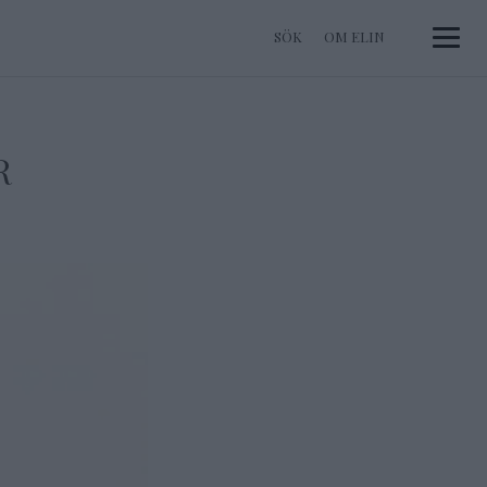
OM ELIN
Toggle 
R