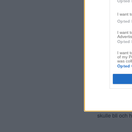
Opted 
I want t
Opted 
I want 
Advertis
Opted 
I want t
of my P
was col
Opted 
Jag fick
l
kämpa
skulle bli och 