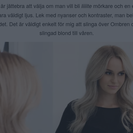
 är jättebra att välja om man vill bli
mörkare och en e
liiiite
a väldigt ljus. Lek med nyanser och kontraster, man beh
det. Det är väldigt enkelt för mig att slinga över Ombren o
slingad blond till våren.