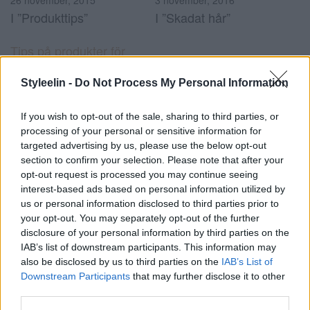
26 november, 2015
3 november, 2016
I ”Produkttips”
I ”Skadat hår”
Tips på produkter för
behandlade hår
Styleelin -
Do Not Process My Personal Information
29 november, 2014
I ”Produkttips”
If you wish to opt-out of the sale, sharing to third parties, or
processing of your personal or sensitive information for
targeted advertising by us, please use the below opt-out
#balsam
#hårvård
#lcc
#löwengrip care and
0
section to confirm your selection. Please note that after your
color
#schampo
opt-out request is processed you may continue seeing
interest-based ads based on personal information utilized by
Kommentarer
us or personal information disclosed to third parties prior to
your opt-out. You may separately opt-out of the further
disclosure of your personal information by third parties on the
Kommentera
*
IAB’s list of downstream participants. This information may
also be disclosed by us to third parties on the
IAB’s List of
Downstream Participants
that may further disclose it to other
third parties.