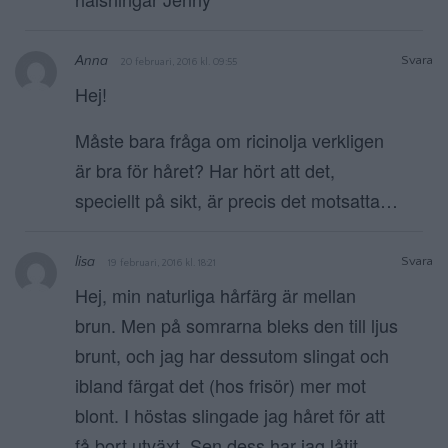
Anna
Svara
20 februari, 2016 kl. 09:55
Hej!
Måste bara fråga om ricinolja verkligen
är bra för håret? Har hört att det,
speciellt på sikt, är precis det motsatta…
lisa
Svara
19 februari, 2016 kl. 18:21
Hej, min naturliga hårfärg är mellan
brun. Men på somrarna bleks den till ljus
brunt, och jag har dessutom slingat och
ibland färgat det (hos frisör) mer mot
blont. I höstas slingade jag håret för att
få bort utväxt. Sen dess har jag låtit