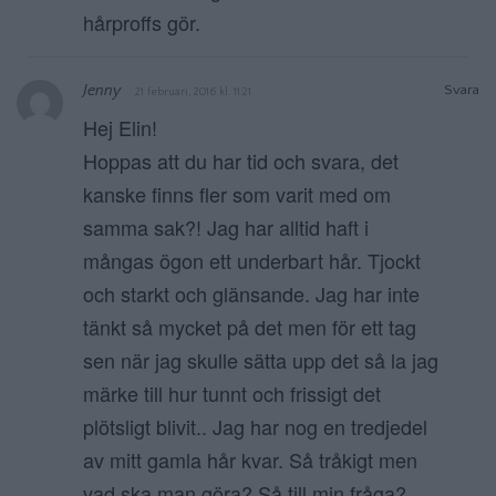
hårproffs gör.
Jenny
Svara
21 februari, 2016 kl. 11:21
Hej Elin!
Hoppas att du har tid och svara, det
kanske finns fler som varit med om
samma sak?! Jag har alltid haft i
mångas ögon ett underbart hår. Tjockt
och starkt och glänsande. Jag har inte
tänkt så mycket på det men för ett tag
sen när jag skulle sätta upp det så la jag
märke till hur tunnt och frissigt det
plötsligt blivit.. Jag har nog en tredjedel
av mitt gamla hår kvar. Så tråkigt men
vad ska man göra? Så till min fråga?