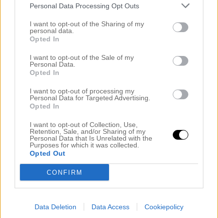
Personal Data Processing Opt Outs
Namn
*
I want to opt-out of the Sharing of my
personal data.
Opted In
I want to opt-out of the Sale of my
E-postadress
*
Adressen publiceras inte
Personal Data.
Opted In
I want to opt-out of processing my
Personal Data for Targeted Advertising.
Webbplats
Opted In
I want to opt-out of Collection, Use,
Retention, Sale, and/or Sharing of my
Personal Data that Is Unrelated with the
Purposes for which it was collected.
Meddela mig om nya kommentarer via e-post.
Opted Out
Meddela mig om nya inlägg via e-post.
CONFIRM
Data Deletion
Data Access
Cookiepolicy