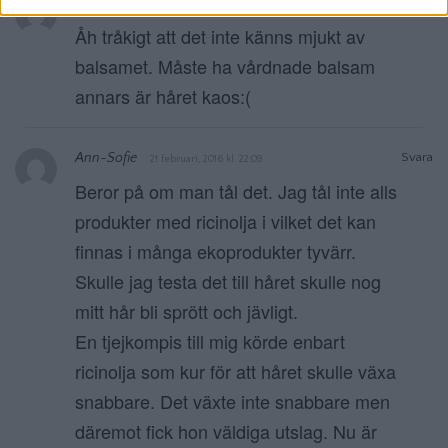
Johanna
Svara
22 februari, 2016 kl. 07:06
Åh tråkigt att det inte känns mjukt av
balsamet. Måste ha vårdnade balsam
annars är håret kaos:(
Ann-Sofie
Svara
21 februari, 2016 kl. 22:09
Beror på om man tål det. Jag tål inte alls
produkter med ricinolja i vilket det kan
finnas i många ekoprodukter tyvärr.
Skulle jag testa det till håret skulle nog
mitt hår bli sprött och jävligt.
En tjejkompis till mig körde enbart
ricinolja som kur för att håret skulle växa
snabbare. Det växte inte snabbare men
däremot fick hon väldiga utslag. Nu är