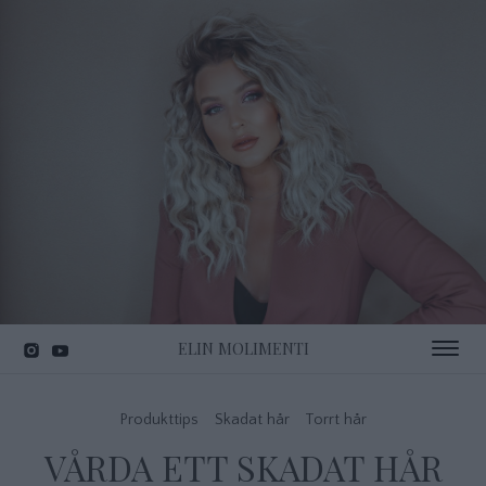
ELIN MOLIMENTI
Toggle 
Produkttips
Skadat hår
Torrt hår
VÅRDA ETT SKADAT HÅR