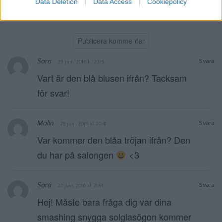
Data Deletion
Data Access
Cookiepolicy
Meddela mig om nya inlägg via e-post.
Sara
Svara
29 juni, 2016 kl. 23:18
Vart är den blå blusen ifrån? Tacksam
för svar!
Malin
Svara
28 juni, 2016 kl. 20:41
Var kommer den blåa tröjan ifrån? Den
du har på salongen
<3
Sara
Svara
27 juni, 2016 kl. 21:54
Hej! Måste bara fråga dig var dina
smashing snygga solglasögon kommer