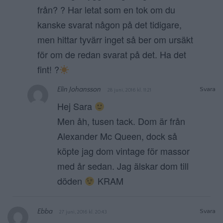
från? ? Har letat som en tok om du
kanske svarat någon på det tidigare,
men hittar tyvärr inget så ber om ursäkt
för om de redan svarat på det. Ha det
fint! ?
Elin Johansson
Svara
28 juni, 2016 kl. 11:21
Hej Sara
Men åh, tusen tack. Dom är från
Alexander Mc Queen, dock så
köpte jag dom vintage för massor
med år sedan. Jag älskar dom till
döden
KRAM
Ebba
Svara
27 juni, 2016 kl. 20:43