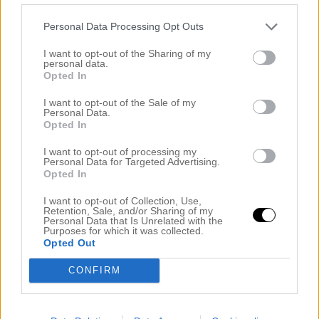
Kommentera
*
Personal Data Processing Opt Outs
I want to opt-out of the Sharing of my
personal data.
Opted In
I want to opt-out of the Sale of my
Namn
*
Personal Data.
Opted In
I want to opt-out of processing my
Personal Data for Targeted Advertising.
Opted In
E-postadress
*
Adressen publiceras inte
I want to opt-out of Collection, Use,
Retention, Sale, and/or Sharing of my
Personal Data that Is Unrelated with the
Purposes for which it was collected.
Webbplats
Opted Out
CONFIRM
Meddela mig om nya kommentarer via e-post.