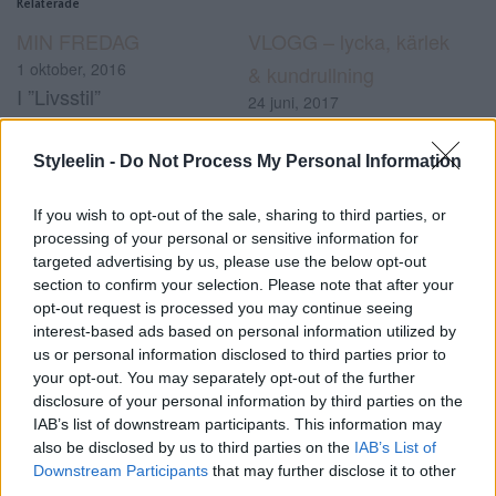
Relaterade
MIN FREDAG
VLOGG – lycka, kärlek
1 oktober, 2016
& kundrullning
I ”Livsstil”
24 juni, 2017
I ”Före och efter”
Styleelin -
Do Not Process My Personal Information
VLOGG – makeover,
livet & thaibullar
If you wish to opt-out of the sale, sharing to third parties, or
processing of your personal or sensitive information for
@Berns
targeted advertising by us, please use the below opt-out
29 september, 2017
section to confirm your selection. Please note that after your
I ”Före och efter”
opt-out request is processed you may continue seeing
interest-based ads based on personal information utilized by
us or personal information disclosed to third parties prior to
#elinjohansson
#före och efter hår
#hårtips
your opt-out. You may separately opt-out of the further
0
#vlogg
disclosure of your personal information by third parties on the
IAB’s list of downstream participants. This information may
Kommentarer
also be disclosed by us to third parties on the
IAB’s List of
Downstream Participants
that may further disclose it to other
third parties.