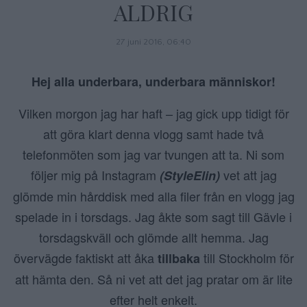
ALDRIG
27 juni 2016, 06:40
Hej alla underbara, underbara människor!
Vilken morgon jag har haft – jag gick upp tidigt för
att göra klart denna vlogg samt hade två
telefonmöten som jag var tvungen att ta. Ni som
följer mig på Instagram
vet att jag
(StyleElin)
glömde min hårddisk med alla filer från en vlogg jag
spelade in i torsdags. Jag åkte som sagt till Gävle i
torsdagskväll och glömde allt hemma. Jag
övervägde faktiskt att åka
till Stockholm för
tillbaka
att hämta den. Så ni vet att det jag pratar om är lite
efter helt enkelt.