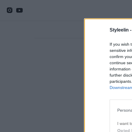
Styleelin 
If you wish 
sensitive in
confirm you
continue se
information 
further disc
participants
Downstream 
Persona
I want t
Opted 