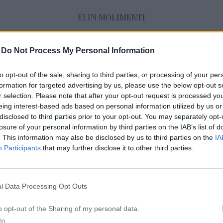
ELIN MOLIMENTI
-
Do Not Process My Personal Information
Juli 2016
to opt-out of the sale, sharing to third parties, or processing of your per
formation for targeted advertising by us, please use the below opt-out s
r selection. Please note that after your opt-out request is processed y
NÄR LÄNGDERNA ÄR GENOMSKINLIGA
eing interest-based ads based on personal information utilized by us or
5 juli 2016, 16:51
disclosed to third parties prior to your opt-out. You may separately opt-
Hej vänner! Igår tog jag hand om min bästa t
losure of your personal information by third parties on the IAB’s list of
. This information may also be disclosed by us to third parties on the
IA
kommer verkligen inte ihåg när vi sågs sist, d
Participants
that may further disclose it to other third parties.
vintras. Annicas hår har verkligen hållit sig i 
men nu var det dags för att fräscha upp hen
kameraproblem igår, eller ljuset ute var kasst
l Data Processing Opt Outs
o opt-out of the Sharing of my personal data.
In