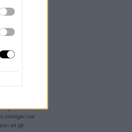
N
a. Det är helt
te fysiskt men
t jag gör hela
er väldigt dåligt.
DA HÅR
. Jag har under
m verkligen har
ren att gå