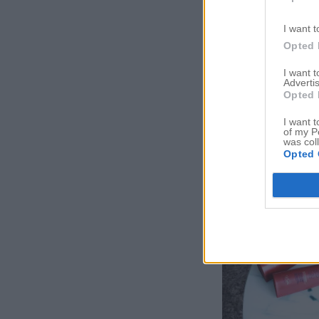
I want t
Opted 
I want 
Advertis
Opted 
I want t
of my P
was col
Opted 