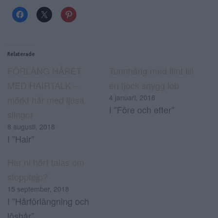
Relaterade
FÖRLÄNG HÅRET
Tunnhårig med flint till
MED HAIRTALK –
en tjock snygg lob
4 januari, 2016
mörkt hår med ljusa
I ”Före och efter”
slingor
8 augusti, 2018
I ”Hair”
Har ni hört talas om
stopptejp?
15 september, 2018
I ”Hårförlängning och
löshår”