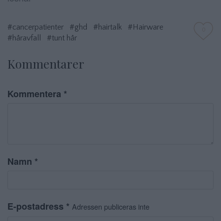
#cancerpatienter
#ghd
#hairtalk
#Hairware
0
#håravfall
#tunt hår
Kommentarer
Kommentera
*
Namn
*
E-postadress
*
Adressen publiceras inte