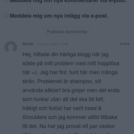
Meddela mig om nya kommentarer via e-post.
Meddela mig om nya inlägg via e-post.
Renée
Svara
4 oktober, 2016 kl. 16:48
Hej, hittade din härliga blogg när jag
sökte på mitt problem med mitt hopplösa
hår =). Jag har fint, tunt hår men många
strån. Problemet är shampoo, vill
använda såklart bra grejer men det enda
som funkar utan att det ska bli fett,
tråkigt och livlöst har varit head &
Shoulders och jag kommer alltid tillbaka
till det. Nu har jag provat ett par veckor