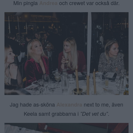
Min pingla
och crewet var också där.
Andrea
Jag hade as-sköna
next to me, även
Alexandra
Keela samt grabbarna i
.
”Det vet du”