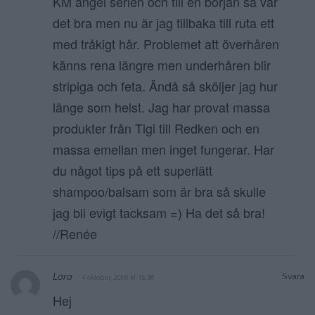
KM angel serien och till en början så var
det bra men nu är jag tillbaka till ruta ett
med tråkigt hår. Problemet att överhåren
känns rena längre men underhåren blir
stripiga och feta. Ändå så sköljer jag hur
länge som helst. Jag har provat massa
produkter från Tigi till Redken och en
massa emellan men inget fungerar. Har
du något tips på ett superlätt
shampoo/balsam som är bra så skulle
jag bli evigt tacksam =) Ha det så bra!
//Renée
Lara
Svara
4 oktober, 2016 kl. 15:36
Hej