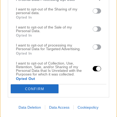
I want to opt-out of the Sharing of my
personal data.
Opted In
Namn
*
I want to opt-out of the Sale of my
Personal Data.
Opted In
I want to opt-out of processing my
Personal Data for Targeted Advertising.
E-postadress
*
Adressen publiceras inte
Opted In
I want to opt-out of Collection, Use,
Retention, Sale, and/or Sharing of my
Personal Data that Is Unrelated with the
Purposes for which it was collected.
Webbplats
Opted Out
CONFIRM
Meddela mig om nya kommentarer via e-post.
Data Deletion
Data Access
Cookiepolicy
Meddela mig om nya inlägg via e-post.