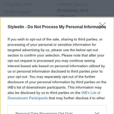
Frisyrtips inför
Hetaste just nu
28 november, 2014
Guldknappen
I ”Blond”
22 augusti, 2014
I ”Hårguider”
Styleelin -
Do Not Process My Personal Information
Den snyggaste
If you wish to opt-out of the sale, sharing to third parties, or
hästsvansen
processing of your personal or sensitive information for
targeted advertising by us, please use the below opt-out
6 juni, 2015
section to confirm your selection. Please note that after your
I ”Frisyrer”
opt-out request is processed you may continue seeing
interest-based ads based on personal information utilized by
us or personal information disclosed to third parties prior to
#frisyr
#frisyr hästsvans
#ponytail
0
your opt-out. You may separately opt-out of the further
disclosure of your personal information by third parties on the
IAB’s list of downstream participants. This information may
Kommentarer
also be disclosed by us to third parties on the
IAB’s List of
Downstream Participants
that may further disclose it to other
third parties.
Kommentera
*
Personal Data Processing Opt Outs