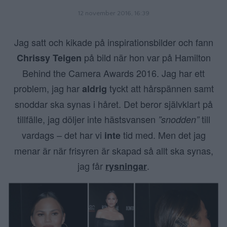
12 november 2016, 16:39
Jag satt och kikade på inspirationsbilder och fann
på bild när hon var på Hamilton
Chrissy Teigen
Behind the Camera Awards 2016. Jag har ett
problem, jag har
tyckt att hårspännen samt
aldrig
snoddar ska synas i håret. Det beror självklart på
tillfälle, jag döljer inte hästsvansen
till
”snodden”
vardags – det har vi
tid med. Men det jag
inte
menar är när frisyren är skapad så allt ska synas,
jag får
.
rysningar