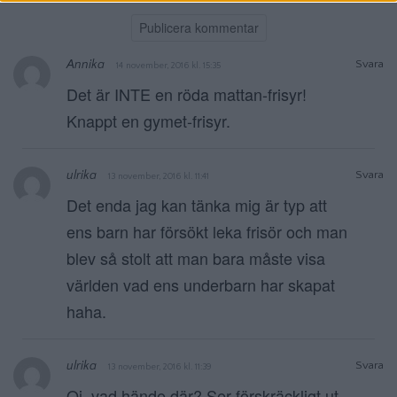
Annika
Svara
14 november, 2016 kl. 15:35
Det är INTE en röda mattan-frisyr!
Knappt en gymet-frisyr.
ulrika
Svara
13 november, 2016 kl. 11:41
Det enda jag kan tänka mig är typ att
ens barn har försökt leka frisör och man
blev så stolt att man bara måste visa
världen vad ens underbarn har skapat
haha.
ulrika
Svara
13 november, 2016 kl. 11:39
Oj, vad hände där? Ser förskräckligt ut..