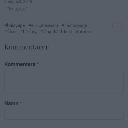
2 augusti, 2016
I ”Frisyrer”
#balayage
#elin johansson
#flamboyage
0
#frisör
#hårfärg
#långt hår blond
#ombre
Kommentarer
Kommentera
*
Namn
*