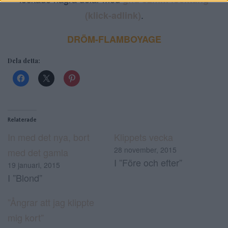
.
(klick-adlink)
DRÖM-FLAMBOYAGE
Dela detta:
Relaterade
In med det nya, bort
Klippets vecka
28 november, 2015
med det gamla
I ”Före och efter”
19 januari, 2015
I ”Blond”
”Ångrar att jag klippte
mig kort”