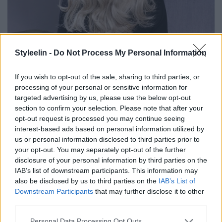
Styleelin -
Do Not Process My Personal Information
Som ni kanske märkt på sista tiden så har jag börjat
If you wish to opt-out of the sale, sharing to third parties, or
. Jag lägger en bottenfärg i en
blanda tekniker
processing of your personal or sensitive information for
ombre-teknik, lägger även slingor samt målar
targeted advertising by us, please use the below opt-out
lite högre upp jobbar mer med nyanser
section to confirm your selection. Please note that after your
(balayage)
opt-out request is processed you may continue seeing
än tidigare. Jag satt och trendspanade och fann en
interest-based ads based on personal information utilized by
trend för 2017 som heter
som är
”Flamboyage”
us or personal information disclosed to third parties prior to
your opt-out. You may separately opt-out of the further
kombination utav alla dessa tre tekniker som jag
disclosure of your personal information by third parties on the
använder. Amerikanarna är roliga på att hitta nå
IAB’s list of downstream participants. This information may
also be disclosed by us to third parties on the
IAB’s List of
namn till samma saker
Downstream Participants
that may further disclose it to other
third parties.
Personal Data Processing Opt Outs