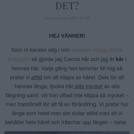
DET?
29 december 2016, 07:06
HEJ VÄNNER!
Som ni kanske såg i min
senaste vlogg (klick-
så gjorde jag Carros hår och jag är
i
inlägget)
kär
hennes hår. Varje gång hon kommer till mig så
pratar vi
alltid
om att klippa av håret. Dels för att
hennes långa, tjocka hår
slits mycket
av alla
färgning samt vill hon oftast inte klippa så mycket –
men framförallt för att få en förändring. Vi pratar hur
länge som helst men det slutar alltid med att vi
behåller hela håret och fräschar upp färgen –
haha.