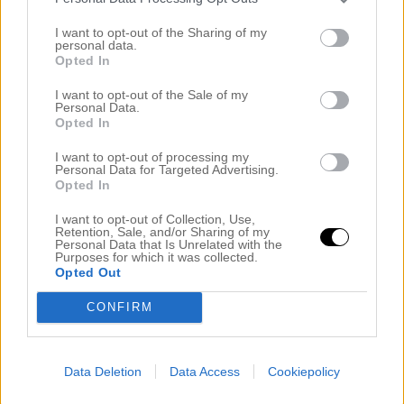
I want to opt-out of the Sharing of my
personal data.
Opted In
I want to opt-out of the Sale of my
Personal Data.
Opted In
I want to opt-out of processing my
Personal Data for Targeted Advertising.
Opted In
I want to opt-out of Collection, Use,
Retention, Sale, and/or Sharing of my
I just denna färgning så använde jag Carro’s egna
Personal Data that Is Unrelated with the
Purposes for which it was collected.
bottenfärg för att den är så pigmenterad och så pass
Opted Out
mörk så det går att bygga en snygg ombre med
CONFIRM
hennes egna bottenfärg. Jag klippte även igenom
topparna samt lät nyanserna prägla i nude, beige
och sval moccablond. Jag volymfönade håret och
Data Deletion
Data Access
Cookiepolicy
lockade några delar med
ghd 32mm locktång