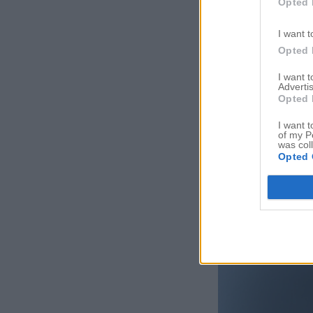
Opted 
I want t
Opted 
I want 
Advertis
Opted 
I want t
of my P
was col
Opted 