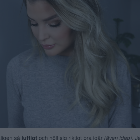
kligen så
och höll sig riktigt bra igår
. J
luftigt
(även idag)