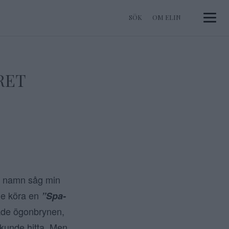
OM ELIN
Toggle 
RET
a namn såg min
lle köra en
”Spa-
gade ögonbrynen,
 kunde hitta. Men