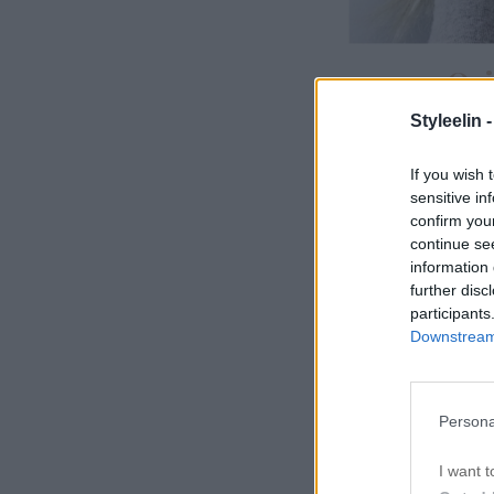
Ori
Jag satt 30 minut
Styleelin 
så jag kände a
If you wish 
håret upp och n
sensitive in
längderna. Fönad
confirm you
continue se
och 
(länk-adink)
information 
further disc
participants
Downstream 
Persona
I want t