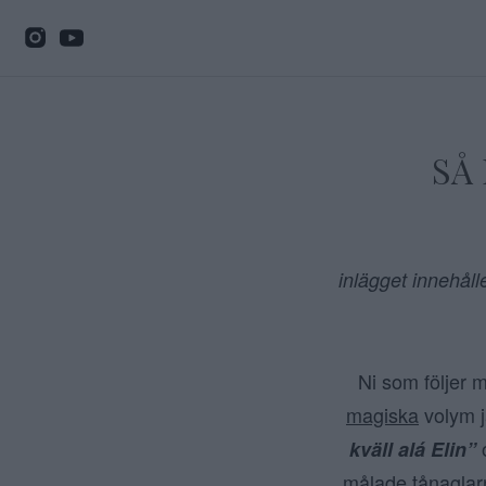
SÅ
inlägget innehåll
Ni som följer 
magiska
volym j
o
kväll alá Elin”
målade tånaglarn