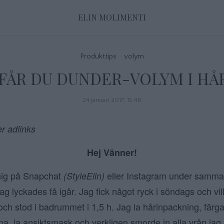
ELIN MOLIMENTI
Produkttips
volym
 FÅR DU DUNDER-VOLYM I HÅ
24 januari 2017, 15:46
er adlinks
Hej Vänner!
mig på Snapchat
eller Instagram under samm
(StyleElin)
ag lyckades få igår. Jag fick något ryck i söndags och vi
ch stod i badrummet i 1,5 h. Jag la hårinpackning, fär
a, la ansiktsmask och verkligen smorde in alla vrån jag