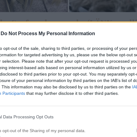
be Surfcomber 409 kr (LÄNK – adl
er i hårinpackning och efter det brukar mitt hår vara so
-
Do Not Process My Personal Information
tt mitt hår behövde stadga för att lockarna ens skulle
hå
to opt-out of the sale, sharing to third parties, or processing of your per
er tills det var ca 60% torrt, masserade in moussen i h
formation for targeted advertising by us, please use the below opt-out s
e upp och ner tills håret var 90% torrt och sedan tog j
r selection. Please note that after your opt-out request is processed y
eing interest-based ads based on personal information utilized by us or
volymfönade tills håret är helt torrt. Sedan tog jag min 
disclosed to third parties prior to your opt-out. You may separately opt-
och lockade igenom håret.
32mm (länk-adlink)
losure of your personal information by third parties on the IAB’s list of
. This information may also be disclosed by us to third parties on the
IA
Participants
that may further disclose it to other third parties.
l Data Processing Opt Outs
o opt-out of the Sharing of my personal data.