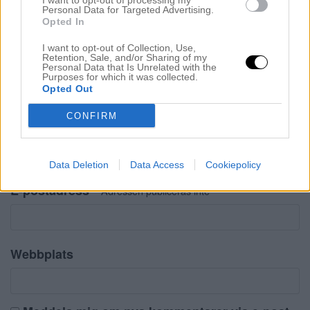
I want to opt-out of processing my
Personal Data for Targeted Advertising.
Opted In
Kommentera
*
I want to opt-out of Collection, Use,
Retention, Sale, and/or Sharing of my
Personal Data that Is Unrelated with the
Purposes for which it was collected.
Opted Out
CONFIRM
Namn
*
Data Deletion
Data Access
Cookiepolicy
E-postadress
*
Adressen publiceras inte
Webbplats