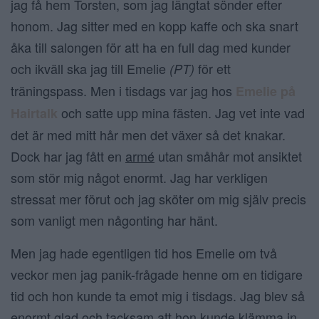
jag få hem Torsten, som jag längtat sönder efter
honom. Jag sitter med en kopp kaffe och ska snart
åka till salongen för att ha en full dag med kunder
och ikväll ska jag till Emelie
för ett
(PT)
träningspass. Men i tisdags var jag hos
Emelie på
och satte upp mina fästen. Jag vet inte vad
Hairtalk
det är med mitt hår men det växer så det knakar.
Dock har jag fått en
armé
utan småhår mot ansiktet
som stör mig något enormt. Jag har verkligen
stressat mer förut och jag sköter om mig själv precis
som vanligt men någonting har hänt.
Men jag hade egentligen tid hos Emelie om två
veckor men jag panik-frågade henne om en tidigare
tid och hon kunde ta emot mig i tisdags. Jag blev så
enormt glad och tacksam att hon kunde klämma in