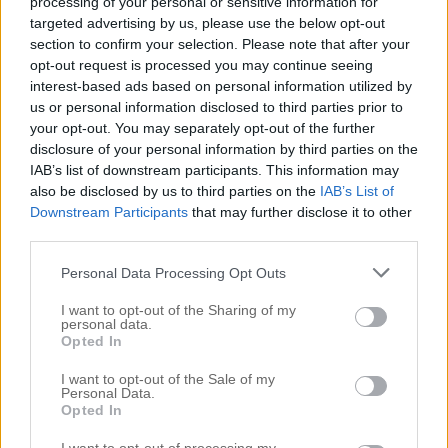
processing of your personal or sensitive information for
targeted advertising by us, please use the below opt-out
Relaterade
section to confirm your selection. Please note that after your
breda fästen hos
Fixat barret hos bästa
opt-out request is processed you may continue seeing
Hairtalk
Emelie på Hairtalk
interest-based ads based on personal information utilized by
us or personal information disclosed to third parties prior to
18 januari, 2018
3 april, 2018
your opt-out. You may separately opt-out of the further
I ”Före och efter”
I ”Hårfärg”
disclosure of your personal information by third parties on the
IAB’s list of downstream participants. This information may
MITT UPPLYFT –
also be disclosed by us to third parties on the
IAB’s List of
Downstream Participants
that may further disclose it to other
HAIRTALK
third parties.
EXTENSIONS
15 februari, 2017
Personal Data Processing Opt Outs
I ”Blond”
I want to opt-out of the Sharing of my
personal data.
Opted In
#elin johansson
#flytta upp Hairtalk
#hairtalk
0
I want to opt-out of the Sale of my
#hairtalk extensions
Personal Data.
Opted In
Kommentarer