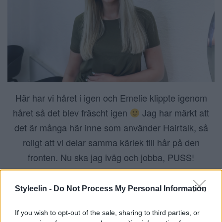
Här har vi håret i igen och Emelie klippte igenom
håret så det blev fräscht igen
Jag har märkt att
det är många här inne som använder Hairtalk, så
roligt att vi delar samma kärlek till hår på den
fronten. Nu ska jag iväg och jobba, PUSS!
Dela detta:
Styleelin -
Do Not Process My Personal Information
If you wish to opt-out of the sale, sharing to third parties, or