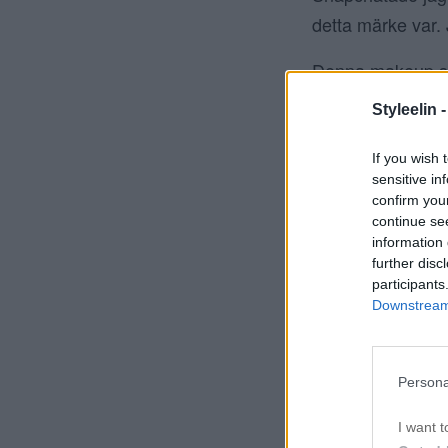
detta märke var. 
Denna makeup ser
makeup som är b
Styleelin 
sortimentet är ce
om vad det är så
If you wish 
sensitive in
confirm you
continue se
information 
further disc
participants
Downstream 
Persona
I want t