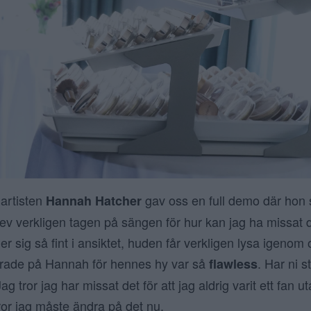
artisten
gav oss en full demo där hon
Hannah Hatcher
lev verkligen tagen på sängen för hur kan jag ha missat
r sig så fint i ansiktet, huden får verkligen lysa igenom 
irrade på Hannah för hennes hy var så
. Har ni s
flawless
g tror jag har missat det för att jag aldrig varit ett fan u
ror jag måste ändra på det nu.