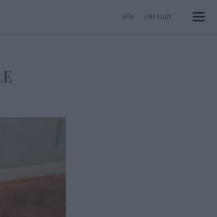
OM ELIN
Toggle 
LE