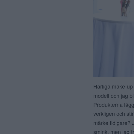
Härliga make-up 
modell och jag b
Produkterna lägge
verkligen och st
märke tidigare? Ja
smink, men jag t