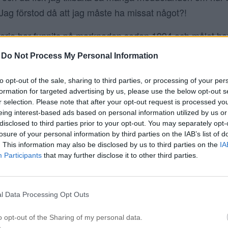
Jag förstod då att jag måste ha missat något?!
ie har funnits på marknaden sedan 1994 och målet har 
ra för huden. Många av produkterna är veganvänliga oc
-
Do Not Process My Personal Information
rtifierat av
Om ni vill ha
CCIC
(Leaping Bunny Program).
 kan ni
.
klicka här (LÄNK)
to opt-out of the sale, sharing to third parties, or processing of your per
formation for targeted advertising by us, please use the below opt-out s
r selection. Please note that after your opt-out request is processed y
eing interest-based ads based on personal information utilized by us or
disclosed to third parties prior to your opt-out. You may separately opt-
losure of your personal information by third parties on the IAB’s list of
. This information may also be disclosed by us to third parties on the
IA
Participants
that may further disclose it to other third parties.
l Data Processing Opt Outs
o opt-out of the Sharing of my personal data.