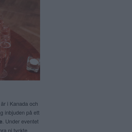
a är i Kanada och
ag inbjuden på ett
. Under eventet
e
ra ni tyckte