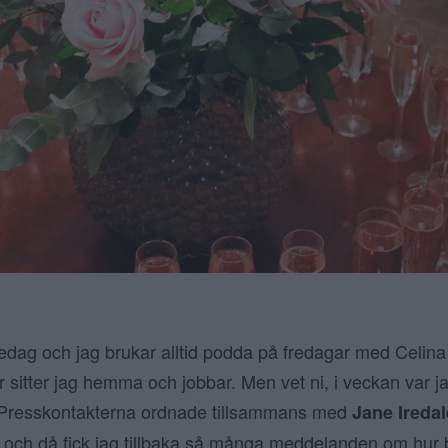
fredag och jag brukar alltid podda på fredagar med Celin
r sitter jag hemma och jobbar. Men vet ni, i veckan var j
Presskontakterna ordnade tillsammans med
Jane Iredal
och då fick jag tillbaka så många meddelanden om hur b