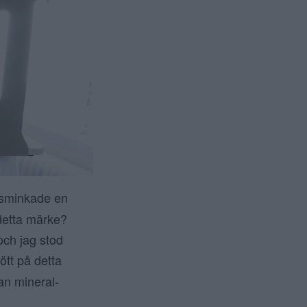
 sminkade en
 detta märke?
och jag stod
tött på detta
tan mineral-