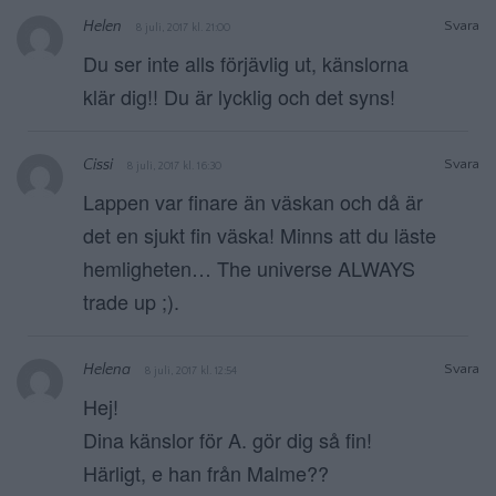
Helen
Svara
8 juli, 2017 kl. 21:00
Du ser inte alls förjävlig ut, känslorna
klär dig!! Du är lycklig och det syns!
Cissi
Svara
8 juli, 2017 kl. 16:30
Lappen var finare än väskan och då är
det en sjukt fin väska! Minns att du läste
hemligheten… The universe ALWAYS
trade up ;).
Helena
Svara
8 juli, 2017 kl. 12:54
Hej!
Dina känslor för A. gör dig så fin!
Härligt, e han från Malme??