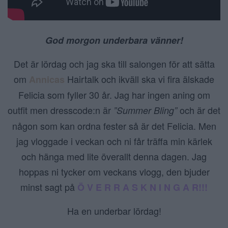
God morgon underbara vänner!
Det är lördag och jag ska till salongen för att sätta
om
Hairtalk och ikväll ska vi fira älskade
Annicas
Felicia som fyller 30 år. Jag har ingen aning om
outfit men dresscode:n är
och är det
”Summer Bling”
någon som kan ordna fester så är det Felicia. Men
jag vloggade i veckan och ni får träffa min kärlek
och hänga med lite överallt denna dagen. Jag
hoppas ni tycker om veckans vlogg, den bjuder
minst sagt på
Ö V E R R A S K N I N G A R!!!
Ha en underbar lördag!