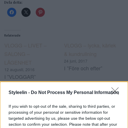
Dela detta:
Relaterade
VLOGG – LIVET –
VLOGG – lycka, kärlek
SALONG –
& kundrullning
24 juni, 2017
LÄGENHET
I ”Före och efter”
12 augusti, 2016
I ”VLOGGAR”
FLYTTVLOGG del 5 –
Styleelin -
Do Not Process My Personal Information
VÄLKOMMEN TILL
NYA LÄGENHETEN
If you wish to opt-out of the sale, sharing to third parties, or
processing of your personal or sensitive information for
14 januari, 2018
targeted advertising by us, please use the below opt-out
I ”Lägenheten”
section to confirm your selection. Please note that after your