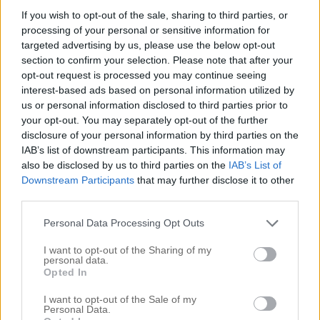
3 juni, 2017
SOMMAR
If you wish to opt-out of the sale, sharing to third parties, or
I ”Före och efter”
13 juni, 2018
processing of your personal or sensitive information for
I ”Hair”
targeted advertising by us, please use the below opt-out
section to confirm your selection. Please note that after your
opt-out request is processed you may continue seeing
Hur håller man sitt
interest-based ads based on personal information utilized by
blonda Hairtalk
us or personal information disclosed to third parties prior to
fräscht?
your opt-out. You may separately opt-out of the further
disclosure of your personal information by third parties on the
4 juni, 2019
IAB’s list of downstream participants. This information may
I ”Blond”
also be disclosed by us to third parties on the
IAB’s List of
Downstream Participants
that may further disclose it to other
third parties.
#hairtalk
#hairtalk orange hår
#missfärgat
0
hairtalk hår
#orange hår i solen
Personal Data Processing Opt Outs
Kommentarer
I want to opt-out of the Sharing of my
personal data.
Opted In
Kommentera
*
I want to opt-out of the Sale of my
Personal Data.