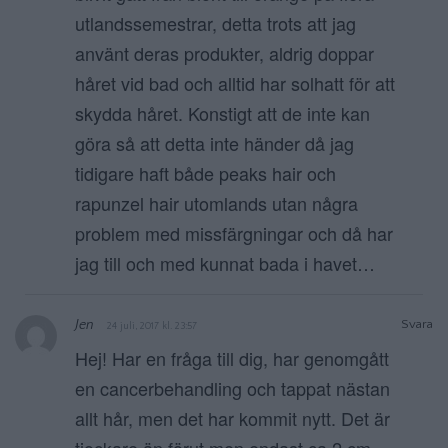
utlandssemestrar, detta trots att jag
använt deras produkter, aldrig doppar
håret vid bad och alltid har solhatt för att
skydda håret. Konstigt att de inte kan
göra så att detta inte händer då jag
tidigare haft både peaks hair och
rapunzel hair utomlands utan några
problem med missfärgningar och då har
jag till och med kunnat bada i havet…
Jen
Svara
24 juli, 2017 kl. 23:57
Hej! Har en fråga till dig, har genomgått
en cancerbehandling och tappat nästan
allt hår, men det har kommit nytt. Det är
tjockare än förut men endast ca 2 cm