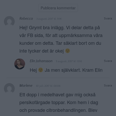
Rebecca
Svara
3 augusti, 2017 kl. 11:14
Hej! Grymt bra inlägg. Vi delar detta på
vår FB sida, för att uppmärksamma våra
kunder om detta. Tar såklart bort om du
inte tycker det är okej
Elin Johansson
Svara
5 augusti, 2017 kl. 13:16
Hej
Ja men självklart. Kram Elin
Marlene
Svara
30 juli, 2017 kl. 00:06
Ett dopp i medelhavet gav mig också
persikofärgade toppar. Kom hem i dag
och provade citronbehandlingen. Blev