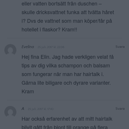
eller vatten bortsätt från duschen –
skulle dricksvattnet funka att tvätta håret
i? Dvs de vattnet som man köper/får på
hotellet i flaskor? Kram!!
Evelina
Svara
25 juli, 2017 kl. 22:06
Hej fina Elin. Jag hade verkligen velat få
tips av dig vilka schampon och balsam
som fungerar när man har hairtalk i.
Gärna lite biligare och dyrare varianter.
Kram
A
Svara
25 juli, 2017 kl. 17:43
Har också erfarenhet av att mitt hairtalk
blivit gått från blont till orange på flera