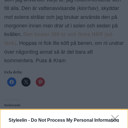
till alla. Den är vattenavvisande
skyddar
(klor/hav),
mot solens strålar och jag brukar använda den på
morgonen innan man drar ut i solen och sedan på
kvällen.
Den kostar 269 kr och finns HÄR (ad-
. Hoppas ni fick lite kött på benen, om ni undrar
länk)
över någonting annat så är det bara att
kommentera. Puss & Kram
Dela detta:
Relaterade
SÅ SKYDDAR DU
GYLLENE HÅR MED
Styleelin -
Do Not Process My Personal Information
DITT HAIRTALK I
HAIRTALK