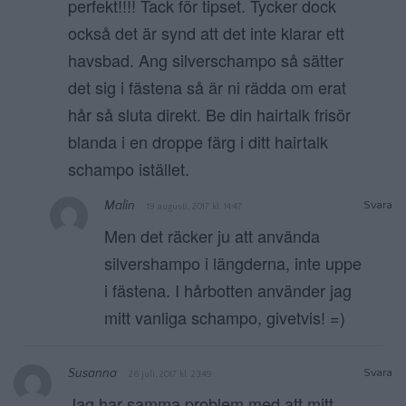
perfekt!!!! Tack för tipset. Tycker dock
också det är synd att det inte klarar ett
havsbad. Ang silverschampo så sätter
det sig i fästena så är ni rädda om erat
hår så sluta direkt. Be din hairtalk frisör
blanda i en droppe färg i ditt hairtalk
schampo istället.
Malin
Svara
19 augusti, 2017 kl. 14:47
Men det räcker ju att använda
silvershampo i längderna, inte uppe
i fästena. I hårbotten använder jag
mitt vanliga schampo, givetvis! =)
Susanna
Svara
26 juli, 2017 kl. 23:49
Jag har samma problem med att mitt