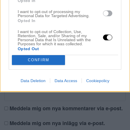
Opted In
I want to opt-out of processing my
Personal Data for Targeted Advertising.
Opted In
Namn
*
I want to opt-out of Collection, Use,
Retention, Sale, and/or Sharing of my
Personal Data that Is Unrelated with the
Purposes for which it was collected.
Opted Out
E-postadress
*
Adressen publiceras inte
CONFIRM
Data Deletion
Data Access
Cookiepolicy
Webbplats
Meddela mig om nya kommentarer via e-post.
Meddela mig om nya inlägg via e-post.