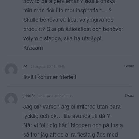
how to be a gentleman? skulle önska
min man fick lite mer inspiration… ?
Skulle behöva ett tips, volymgivande
produkt? Ska på åttiotalfest och behöver
volym o stadga, ska ha utsläppt.
Kraaam
M
Svara
26 augusti, 2017 kl. 19:48
Ikväll kommer frieriet!
Jennie
Svara
26 augusti, 2017 kl. 19:35
Jag blir varken arg el irriterad utan bara
lycklig och ok… lite avundsjuk då ?
När vi följt dig här i bloggen och på Insta
så tror jag att de allra flesta gläds med