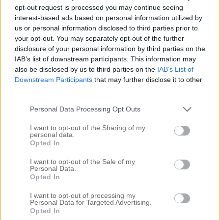
opt-out request is processed you may continue seeing
interest-based ads based on personal information utilized by
us or personal information disclosed to third parties prior to
your opt-out. You may separately opt-out of the further
disclosure of your personal information by third parties on the
IAB’s list of downstream participants. This information may
also be disclosed by us to third parties on the
IAB’s List of
Downstream Participants
that may further disclose it to other
third parties.
Personal Data Processing Opt Outs
I want to opt-out of the Sharing of my
personal data.
Opted In
Här är den, DRÖMVÄSKAN!!!
I want to opt-out of the Sale of my
Personal Data.
Ni är säkert jätte irriterad på mig…
jag förstår er.
Opted In
Hade jag läst en blogg där tjejen blir så här
I want to opt-out of processing my
bortskämd så hade jag också blivit så jävla pisst off
Personal Data for Targeted Advertising.
Opted In
men vet ni – det som händer mig nu är en saga för