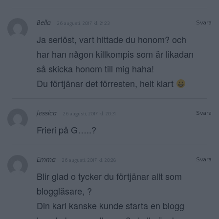
Bella
Svara
26 augusti, 2017 kl. 21:23
Ja seriöst, vart hittade du honom? och
har han någon killkompis som är likadan
så skicka honom till mig haha!
Du förtjänar det förresten, helt klart
Jessica
Svara
26 augusti, 2017 kl. 20:31
Frieri på G…..?
Emma
Svara
26 augusti, 2017 kl. 20:28
Blir glad o tycker du förtjänar allt som
bloggläsare, ?
Din karl kanske kunde starta en blogg