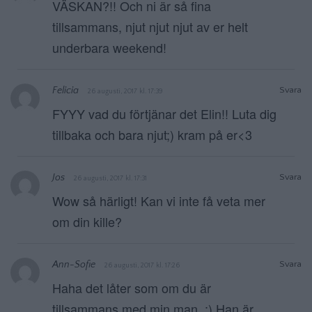
VÄSKAN?!! Och ni är så fina
tillsammans, njut njut njut av er helt
underbara weekend!
Felicia
Svara
26 augusti, 2017 kl. 17:39
FYYY vad du förtjänar det Elin!! Luta dig
tillbaka och bara njut;) kram på er<3
Jos
Svara
26 augusti, 2017 kl. 17:31
Wow så härligt! Kan vi inte få veta mer
om din kille?
Ann-Sofie
Svara
26 augusti, 2017 kl. 17:26
Haha det låter som om du är
tillsammans med min man..;) Han är