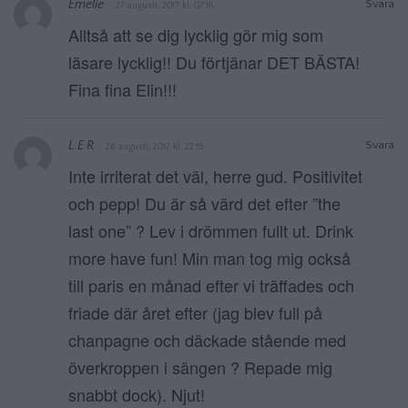
Emelie
Svara
27 augusti, 2017 kl. 07:18
Alltså att se dig lycklig gör mig som
läsare lycklig!! Du förtjänar DET BÄSTA!
Fina fina Elin!!!
L E R
Svara
26 augusti, 2017 kl. 22:19
Inte irriterat det väl, herre gud. Positivitet
och pepp! Du är så värd det efter ”the
last one” ? Lev i drömmen fullt ut. Drink
more have fun! Min man tog mig också
till paris en månad efter vi träffades och
friade där året efter (jag blev full på
chanpagne och däckade stående med
överkroppen i sängen ? Repade mig
snabbt dock). Njut!