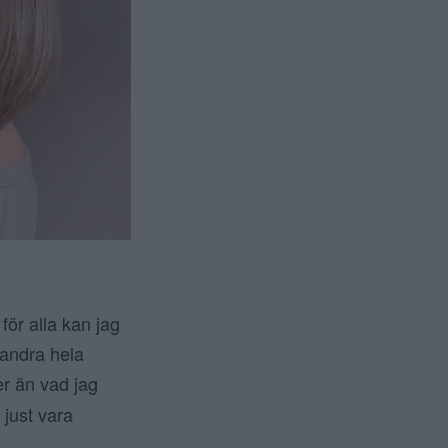
ör alla kan jag
randra hela
er än vad jag
 just vara