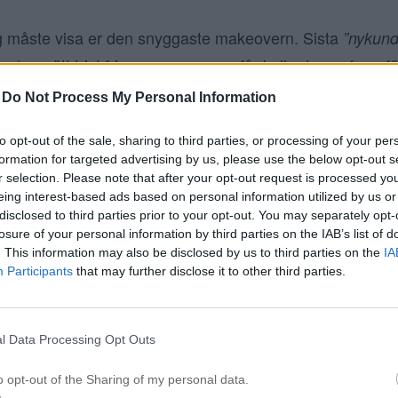
g måste visa er den snyggaste makeovern. Sista
”nykun
 en rätt trist frisyr, om man ens får kalla denna form fö
 först, hon känner sig som en
i en 30+ årings krop
”tant”
-
Do Not Process My Personal Information
s på flera år och klippningen som hon fick för några mån
to opt-out of the sale, sharing to third parties, or processing of your per
 ens får kalla det en normal klippning. Jag måste erkänn
formation for targeted advertising by us, please use the below opt-out s
…
r selection. Please note that after your opt-out request is processed y
eing interest-based ads based on personal information utilized by us or
disclosed to third parties prior to your opt-out. You may separately opt-
losure of your personal information by third parties on the IAB’s list of
. This information may also be disclosed by us to third parties on the
IA
Participants
that may further disclose it to other third parties.
l Data Processing Opt Outs
o opt-out of the Sharing of my personal data.