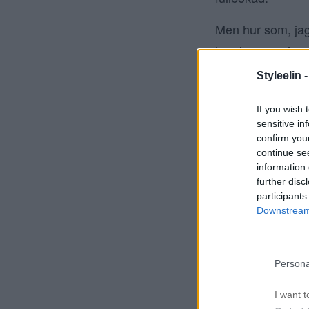
Men hur som, ja
hon kommer in med
konstaterade det
Styleelin 
färgat håret all
If you wish 
noll form, om man
sensitive in
rätt provocerad
confirm you
continue se
information 
further disc
participants
Downstream 
Persona
I want t