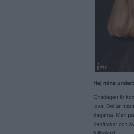
Hej mina under
Onsdagen är komm
lova. Det är män
dagarna. Men på n
behärskar och även
fullbokad.