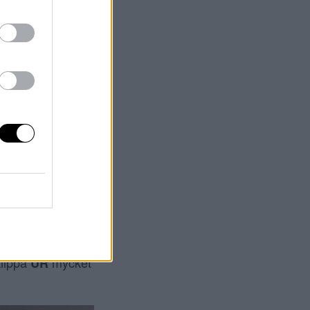
ågra mörkare
y så ploppade
got. Jag ville ha
klippa
mycket
UR