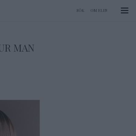
OM ELIN
Toggle 
HUR MAN