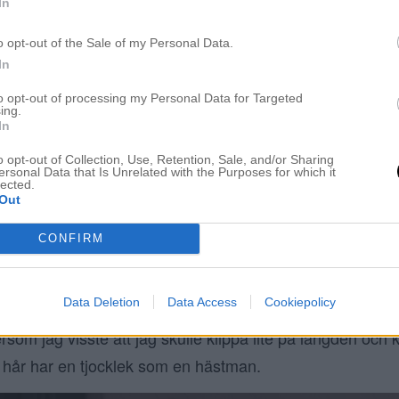
In
o opt-out of the Sale of my Personal Data.
In
to opt-out of processing my Personal Data for Targeted
ing.
In
o opt-out of Collection, Use, Retention, Sale, and/or Sharing
ersonal Data that Is Unrelated with the Purposes for which it
lected.
Out
CONFIRM
ljusa delar i hela håret, la en mörkare bottenfärg och n
edan så kände jag för
, direkt när jag såg hennes h
guld
Data Deletion
Data Access
Cookiepolicy
upp i mitt huvud och jag kände direkt att det kan vara nå
ersom jag visste att jag skulle klippa lite på längden och 
hår har en tjocklek som en hästman.