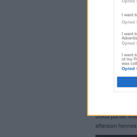
Opted 
I want t
Opted 
I want 
Advertis
Opted 
I want t
of my P
was col
Opted 
Jag målade olika 
mellanpartier. S
blond/guld/beige 
breda partier eft
eftersom hennes 