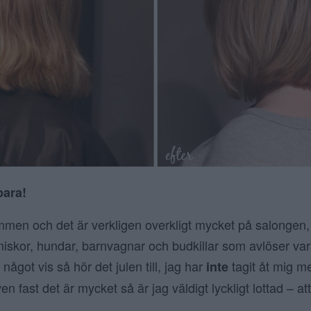
bara!
en och det är verkligen overkligt mycket på salongen, f
niskor, hundar, barnvagnar och budkillar som avlöser va
ågot vis så hör det julen till, jag har
tagit åt mig m
inte
 fast det är mycket så är jag väldigt lyckligt lottad – att