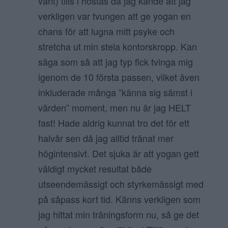
varit) tills i höstas då jag kände att jag
verkligen var tvungen att ge yogan en
chans för att lugna mitt psyke och
stretcha ut min stela kontorskropp. Kan
säga som så att jag typ fick tvinga mig
igenom de 10 första passen, vilket även
inkluderade många ”känna sig sämst i
värden” moment, men nu är jag HELT
fast! Hade aldrig kunnat tro det för ett
halvår sen då jag alltid tränat mer
högintensivt. Det sjuka är att yogan gett
väldigt mycket resultat både
utseendemässigt och styrkemässigt med
på såpass kort tid. Känns verkligen som
jag hittat min träningsform nu, så ge det