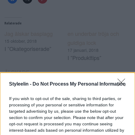
Relaterade
Jag älskar basplagg
en underbar tröja och
15 oktober, 2018
guldiga lock
I ”Okategoriserade”
17 januari, 2018
I ”Produkttips”
ÄLSKADE
SOMMARBLOND &
Styleelin -
Do Not Process My Personal Information
ORANGE TRÖJA
18 juli, 2018
If you wish to opt-out of the sale, sharing to third parties, or
I ”Före och efter”
processing of your personal or sensitive information for
targeted advertising by us, please use the below opt-out
section to confirm your selection. Please note that after your
#blå väggfärg
#karlssons golv
#platsbyggd
opt-out request is processed you may continue seeing
0
bokhylla
interest-based ads based on personal information utilized by