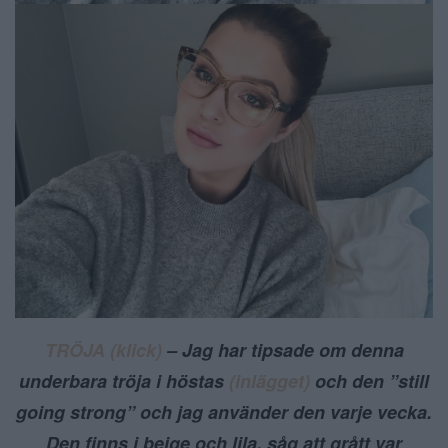
TRÖJA (klick)
– Jag har tipsade om denna
underbara tröja i höstas
(inlägget)
och den ”still
going strong” och jag använder den varje vecka.
Den finns i beige och lila, såg att grått var