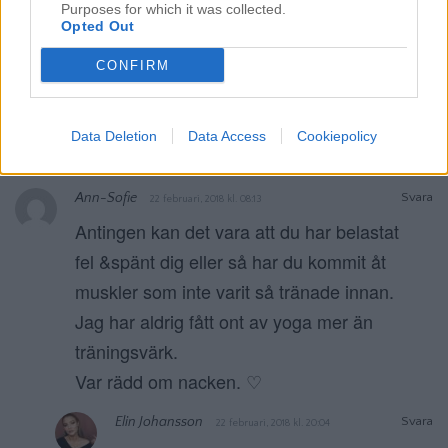
Purposes for which it was collected.
Opted Out
Meddela mig om nya kommentarer via e-post.
CONFIRM
Meddela mig om nya inlägg via e-post.
Data Deletion
Data Access
Cookiepolicy
Ann-Sofie
Svara
22 februari, 2018 kl. 08:13
Antingen kan det vara att du har belastat
fel &spänt dig eller så har du kommit åt
muskler som inte varit så tränade innan.
Jag har aldrig fått ont av yoga mer än
träningsvärk.
Var rädd om nacken. ♡
Elin Johansson
Svara
22 februari, 2018 kl. 20:04