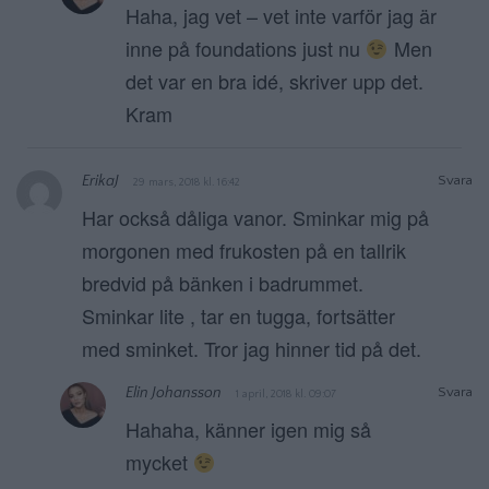
Haha, jag vet – vet inte varför jag är
inne på foundations just nu
Men
det var en bra idé, skriver upp det.
Kram
ErikaJ
Svara
29 mars, 2018 kl. 16:42
Har också dåliga vanor. Sminkar mig på
morgonen med frukosten på en tallrik
bredvid på bänken i badrummet.
Sminkar lite , tar en tugga, fortsätter
med sminket. Tror jag hinner tid på det.
Elin Johansson
Svara
1 april, 2018 kl. 09:07
Hahaha, känner igen mig så
mycket