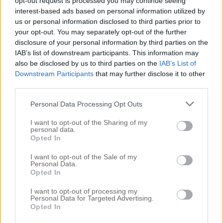
opt-out request is processed you may continue seeing
interest-based ads based on personal information utilized by
us or personal information disclosed to third parties prior to
your opt-out. You may separately opt-out of the further
disclosure of your personal information by third parties on the
IAB’s list of downstream participants. This information may
also be disclosed by us to third parties on the
IAB’s List of
Downstream Participants
that may further disclose it to other
third parties.
6. Hur ofta köper du nytt smink?
Personal Data Processing Opt Outs
I want to opt-out of the Sharing of my
– Vågar jag ens svara på den frågan? Dels får jag
personal data.
Opted In
chansen att testa nytt smink varje vecka i och med
mitt jobb. Men annars köper jag alltid någonting nytt
I want to opt-out of the Sale of my
Personal Data.
varje vecka. Jag kan gå in på hemsidor och endast
Opted In
trycka på
och scrolla i timmar.
”Nyheter”
I want to opt-out of processing my
Personal Data for Targeted Advertising.
Opted In
7. Om du endast fick köpa smink från ett enda