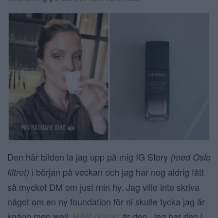
Den här bilden la jag upp på mig IG Story
(med Oslo
i början på veckan och jag har nog aldrig fått
filtret)
så mycket DM om just min hy. Jag ville inte skriva
något om en ny foundation för ni skulle tycka jag är
knäpp men well,
är den. Jag har den i
HÄR (klick)