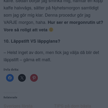
kaffe. Sedan börjar jag sminka mig, hämtar en kopp
kaffe halvvägs, sätter på Nyhetsmorgon samtidigt
som jag gör mig klar. Denna procedur gör jag
VARJE morgon, haha.
Hur ser er morgonrutin ut?
Vore så roligt att veta
10. Läppstift VS läppglans?
– Helst inget av dom, men fick jag välja då blir det
läppstift – gärna ett matt.
Dela detta:
Relaterade
Sveriges första
TIPS på dom bästa