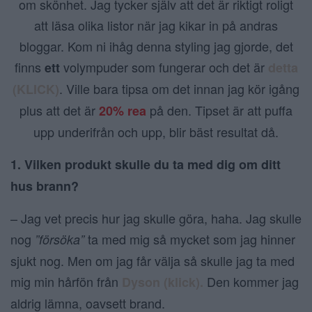
om skönhet. Jag tycker själv att det är riktigt roligt
att läsa olika listor när jag kikar in på andras
bloggar. Kom ni ihåg denna styling jag gjorde, det
finns
volympuder som fungerar och det är
ett
detta
. Ville bara tipsa om det innan jag kör igång
(KLICK)
plus att det är
på den. Tipset är att puffa
20% rea
upp underifrån och upp, blir bäst resultat då.
1. Vilken produkt skulle du
ta med dig om ditt
hus brann?
– Jag vet precis hur jag skulle göra, haha. Jag skulle
nog
ta med mig så mycket som jag hinner
”försöka”
sjukt nog. Men om jag får välja så skulle jag ta med
mig min hårfön från
Den kommer jag
Dyson (klick).
aldrig lämna, oavsett brand.