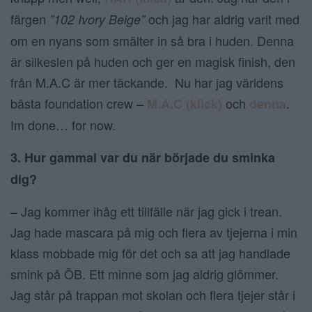
färgen
och jag har aldrig varit med
”102 Ivory Beige”
om en nyans som smälter in så bra i huden. Denna
är silkeslen på huden och ger en magisk finish, den
från M.A.C är mer täckande. Nu har jag världens
bästa foundation crew –
och
.
M.A.C (klick)
denna
Im done… for now.
3. Hur gammal var du när började du sminka
dig?
– Jag kommer ihåg ett tillfälle när jag gick i trean.
Jag hade mascara på mig och flera av tjejerna i min
klass mobbade mig för det och sa att jag handlade
smink på ÖB. Ett minne som jag aldrig glömmer.
Jag står på trappan mot skolan och flera tjejer står i