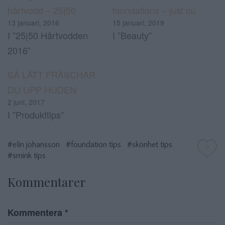
hårtvodd – 25|50
foundations – just nu
13 januari, 2016
15 januari, 2019
I ”25|50 Hårtvodden
I ”Beauty”
2016”
SÅ LÄTT FRÄSCHAR
DU UPP HUDEN
2 juni, 2017
I ”Produkttips”
#elin johansson
#foundation tips
#skönhet tips
0
#smink tips
Kommentarer
Kommentera
*