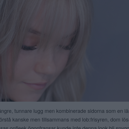
längre, tunnare lugg men kombinerade sidorna som en lä
t förstå kanske men tillsammans med lob:frisyren, dom lö
isas onfleek ögonfransar kunde inte denna look bli snygg