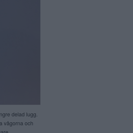
ngre delad lugg.
sa vågorna och
are.