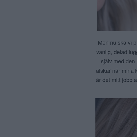
Men nu ska vi p
vanlig, delad l
själv med den b
älskar när mina 
är det mitt jobb 