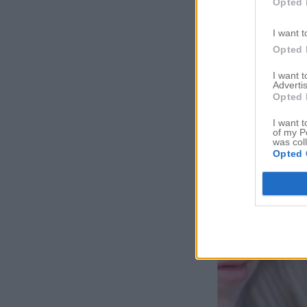
Opted 
I want t
Opted 
I want 
Advertis
Opted 
I want t
of my P
was col
Opted 