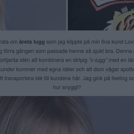
rata om
som jag klippte på min fina kund Lovi
årets lugg
ugg förra gången som passade henne så sjukt bra. Denna
riljanta idén att kombinera en stripig
med en län
”v-lugg”
kunder kommer med egna idéer och att dom vågar spotta u
att transportera idé till kundens hår. Jag gick på feeling o
hur snyggt?