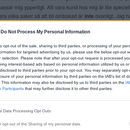
ssar mig ypperligt. Att vara kund hos mig är lite speciell
era olika saker så att bli ombokad är
ovanligt. Jag h
inte
är det kommer till mina kunder men bloggvärlden och allt d
-
Do Not Process My Personal Information
därför kan det bli ombokningar. Det är förvisso något mi
ar valet själva att vilja gå hos mig eller inte under den
to opt-out of the sale, sharing to third parties, or processing of your per
formation for targeted advertising by us, please use the below opt-out s
e för mig för att jag ska kunna ha det så är att jag
g
alltid
r selection. Please note that after your opt-out request is processed y
 gärna innan eller tätt inpå sin ordinarie tid. Därför jag in
eing interest-based ads based on personal information utilized by us or
disclosed to third parties prior to your opt-out. You may separately opt-
bdag för att då har jag en hel dag att sätta kunder om de
losure of your personal information by third parties on the IAB’s list of
ker det är roligt att jobba lördagar då och då, jag lever i
. This information may also be disclosed by us to third parties on the
IA
Participants
that may further disclose it to other third parties.
elgerna ändå så att mysa på salongen med underbara ku
 jobbar jag helt enkelt, man får trixa med livet så alla bl
älv.
l Data Processing Opt Outs
o opt-out of the Sharing of my personal data.