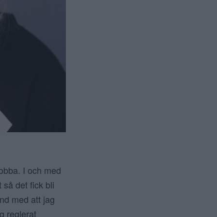
 jobba. I och med
så det fick bli
and med att jag
g reglerat