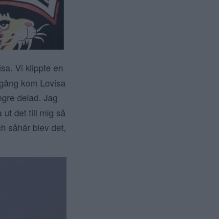
sa. Vi klippte en
 gång kom Lovisa
gre delad. Jag
t det till mig så
ch såhär blev det,