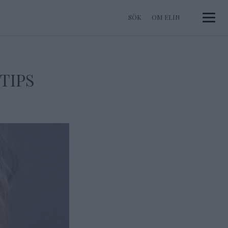
OM ELIN
Toggle 
TIPS