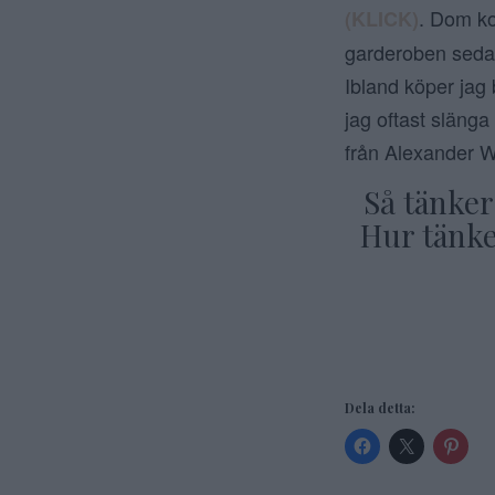
. Dom ko
(KLICK)
garderoben sedan 
Ibland köper jag 
jag oftast slänga 
från Alexander W
Så tänker
Hur tänke
Dela detta: