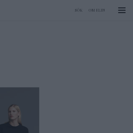
OM ELIN
Toggle 