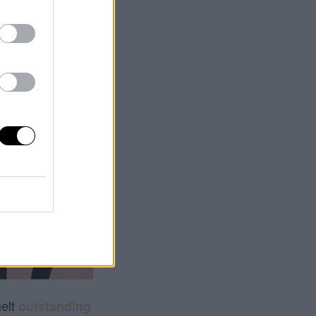
helt
outstanding