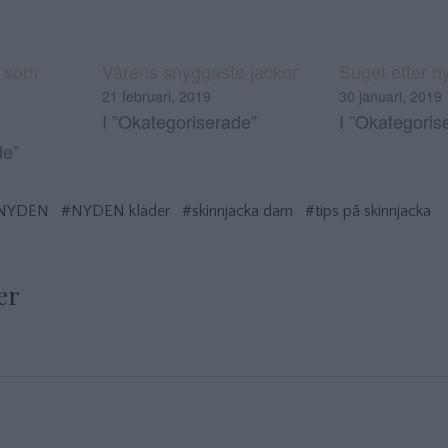
i som
Vårens snyggaste jackor
Suget efter n
21 februari, 2019
30 januari, 2019
I ”Okategoriserade”
I ”Okategoris
de”
NYDEN
#NYDEN kläder
#skinnjacka dam
#tips på skinnjacka
er