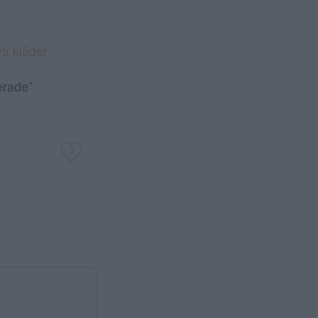
ya kläder
erade”
3