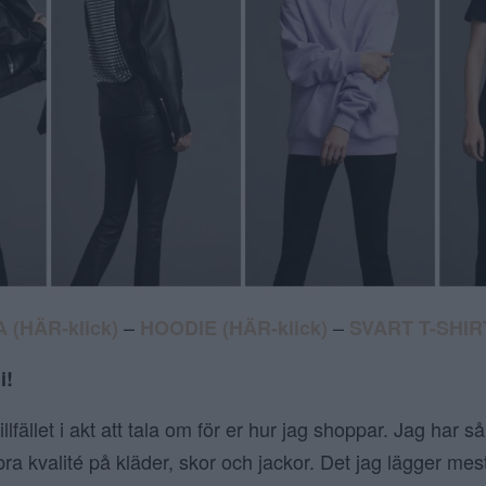
–
–
(HÄR-klick)
HOODIE (HÄR-klick)
SVART T-SHIRT
i!
illfället i akt att tala om för er hur jag shoppar. Jag har 
ra kvalité på kläder, skor och jackor. Det jag lägger mes