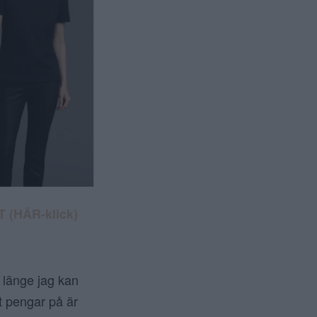
 (HÄR-klick)
så länge jag kan
t pengar på är