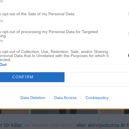
In
o opt-out of the Sale of my Personal Data.
In
to opt-out of processing my Personal Data for Targeted
ing.
In
o opt-out of Collection, Use, Retention, Sale, and/or Sharing
ersonal Data that Is Unrelated with the Purposes for which it
lected.
Out
CONFIRM
Data Deletion
Data Access
Cookiepolicy
för killar,
eller skinnjackorna är 
en hoodie (här-klick)