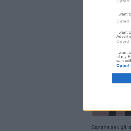
Opted 
I want t
Opted 
I want 
Advertis
Opted 
I want t
of my P
was col
Opted 
Samma sak gäller 