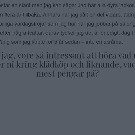
star en slant men jag kan säga: Jag har alla dyra jacko
flera år tillbaka. Annars har jag sålt en del vidare, aldri
billiga vardagströjor som jag har när jag jobbar på salo
efter några tvättar, därav tycker jag det är onödigt. Jag ha
ang som jag köpte för 5 år sedan – inte en skråma.
 jag, vore så intressant att höra vad 
r ni kring klädköp och liknande, vad
mest pengar på?