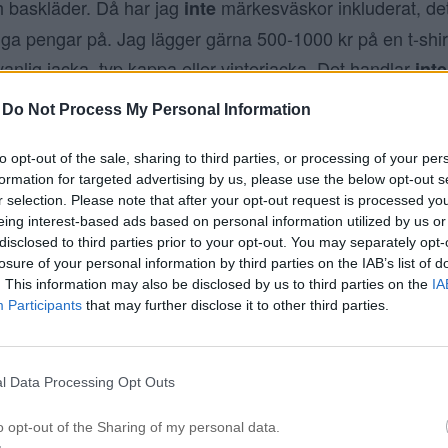
h baskläder. Då har jag
märkesväskor inkluderat, de
inte
gga pengar på. Jag lägger gärna 500-1000 kr på en t-shir
vanlig jacka, typ kappa eller vinterjacka. Det handlar
inte
änslan av bra kvalité på materialet på kroppen. Sedan ab
-
Do Not Process My Personal Information
ra material bara för att dom är dyra – men ni fattar.
to opt-out of the sale, sharing to third parties, or processing of your per
ilderna ni ser ovan, här har vi H&M’s nya märke
NYDEN
formation for targeted advertising by us, please use the below opt-out s
r selection. Please note that after your opt-out request is processed y
om
och varumärket ska inte följa trender ell
prisvärd lyx
eing interest-based ads based on personal information utilized by us or
s H&M tilltala konsumenter som värderar trovärdighet, 
disclosed to third parties prior to your opt-out. You may separately opt-
 har aldrig tänkt på det ordet tidigare men jag är en sann
losure of your personal information by third parties on the IAB’s list of
. This information may also be disclosed by us to third parties on the
IA
, då i 100% bomull – den går
t-shirt på ca 250 kr (klick)
Participants
that may further disclose it to other third parties.
jag ALLTID köper. H&M, ZARA eller Gina Tricot´s t-shirts ä
 i armvecket så jag får PANIK. Vill inte att kunderna ska
l Data Processing Opt Outs
 eller inte.
o opt-out of the Sharing of my personal data.