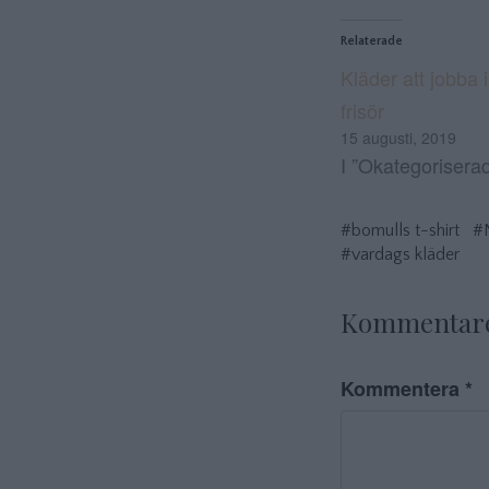
Relaterade
Kläder att jobba 
frisör
15 augusti, 2019
I ”Okategorisera
#bomulls t-shirt
#
#vardags kläder
Kommentar
Kommentera
*