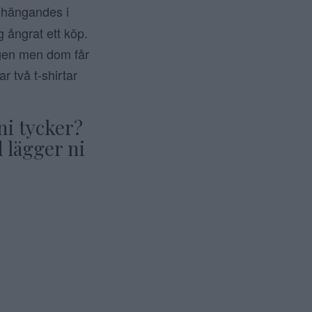
r hängandes i
g ångrat ett köp.
ngen men dom får
r två t-shirtar
ni tycker?
 lägger ni