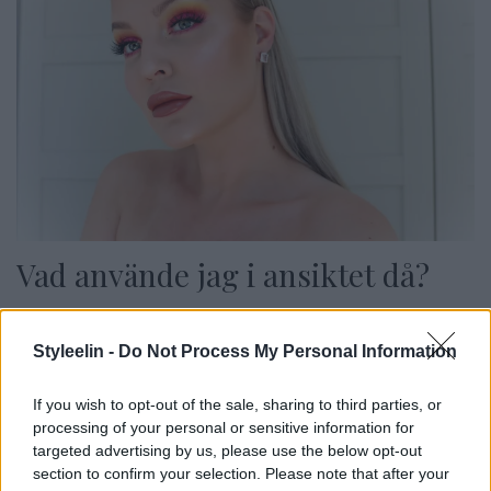
Vad använde jag i ansiktet då?
Eftersom jag alltid får frågor vad jag använder i
resten av ansiktet så kör jag en full lista. Har jag
Styleelin -
Do Not Process My Personal Information
glömt något så hojta till
If you wish to opt-out of the sale, sharing to third parties, or
1 :
processing of your personal or sensitive information for
Bas (här)
targeted advertising by us, please use the below opt-out
2 :
Primer (här)
section to confirm your selection. Please note that after your