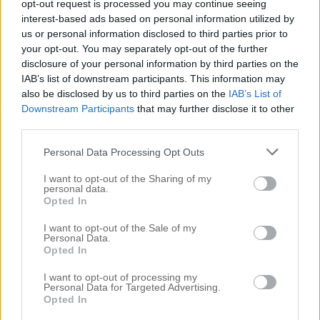
3 :
Foundation *sand (här)
opt-out request is processed you may continue seeing
interest-based ads based on personal information utilized by
4 :
Concealer *NC20 (här)
us or personal information disclosed to third parties prior to
5 :
Kräm Contour (här)
your opt-out. You may separately opt-out of the further
disclosure of your personal information by third parties on the
6 :
Flytande rouge (här)
IAB’s list of downstream participants. This information may
7 :
Setting powder (här)
also be disclosed by us to third parties on the
IAB’s List of
Downstream Participants
that may further disclose it to other
8 :
Highlighter (här)
third parties.
9 :
Rouge (här)
Personal Data Processing Opt Outs
10 :
Brunpuder (här)
I want to opt-out of the Sharing of my
11 :
Ögonbryn (här)
personal data.
Opted In
12 :
Gel till ögonbrynen (här)
13 :
Setting gel all brynen (här)
I want to opt-out of the Sale of my
Personal Data.
14 :
Ögonpalett (här)
Opted In
15 :
Mascara (här)
I want to opt-out of processing my
Personal Data for Targeted Advertising.
16 :
Lösfransar (här)
Opted In
17 :
Läppenna *blissful (här)