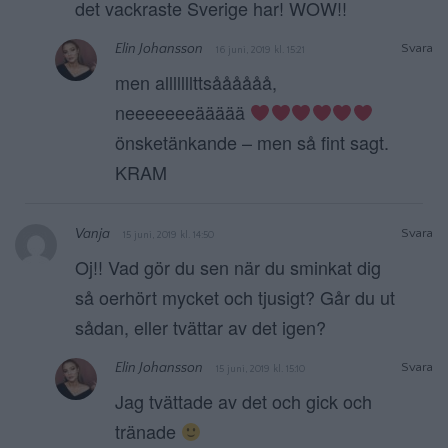
det vackraste Sverige har! WOW!!
Elin Johansson
Svara
16 juni, 2019 kl. 15:21
men alllllllttsåååååå,
neeeeeeeäääää
önsketänkande – men så fint sagt.
KRAM
Vanja
Svara
15 juni, 2019 kl. 14:50
Oj!! Vad gör du sen när du sminkat dig
så oerhört mycket och tjusigt? Går du ut
sådan, eller tvättar av det igen?
Elin Johansson
Svara
15 juni, 2019 kl. 15:10
Jag tvättade av det och gick och
tränade