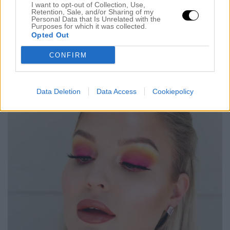
I want to opt-out of Collection, Use,
18 :
Läppstift *taupe (här)
Retention, Sale, and/or Sharing of my
Personal Data that Is Unrelated with the
Purposes for which it was collected.
19 :
Setting spray (här)
Opted Out
CONFIRM
Data Deletion
Data Access
Cookiepolicy