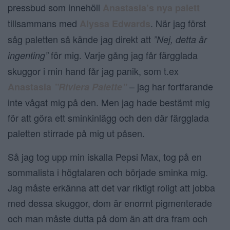
pressbud som innehöll
Anastasia’s nya palett
tillsammans med
. När jag först
Alyssa Edwards
såg paletten så kände jag direkt att
”Nej, detta är
för mig. Varje gång jag får färgglada
ingenting”
skuggor i min hand får jag panik, som t.ex
– jag har fortfarande
Anastasia
”Riviera Palette”
inte vågat mig på den. Men jag hade bestämt mig
för att göra ett sminkinlägg och den där färgglada
paletten stirrade på mig ut påsen.
Så jag tog upp min iskalla Pepsi Max, tog på en
sommalista i högtalaren och började sminka mig.
Jag måste erkänna att det var riktigt roligt att jobba
med dessa skuggor, dom är enormt pigmenterade
och man måste dutta på dom än att dra fram och