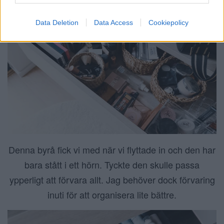
Data Deletion
Data Access
Cookiepolicy
Denna byrå fick vi med när vi flyttade in och den har
bara stått i ett hörn. Tyckte den skulle passa
ypperligt att förvara allt. Jag behöver dock förvaring
inuti för att organisera lite bättre.