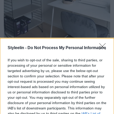
Styleelin -
Do Not Process My Personal Information
If you wish to opt-out of the sale, sharing to third parties, or
processing of your personal or sensitive information for
Denna String-hylla satt på ovanvåningen men
har
A
targeted advertising by us, please use the below opt-out
blivit nya Ernst så den fick sättas upp här nere
section to confirm your selection. Please note that after your
opt-out request is processed you may continue seeing
istället. Jag älskar den – så snygg, nätt och rymmer
interest-based ads based on personal information utilized by
mycket förvaring. Tanken med ett helt rum är också
us or personal information disclosed to third parties prior to
your opt-out. You may separately opt-out of the further
att jag lätt kan sätta upp min video-set för att filma
disclosure of your personal information by third parties on the
enklare. Jag hade ett kontor i lägenheten och jag
IAB’s list of downstream participants. This information may
also be disclosed by us to third parties on the
IAB’s List of