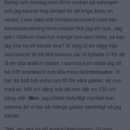
tisdag och onsdag som förra veckan på salongen
och jag känner mig utvilad för att kriga ännu en
vecka. I och med mitt irritationsmoment med min
kamerautrustning förra veckan fick jag ett ryck. Jag
bor i 160kvm med hur många rum som helst, så kan
jag inte ha ett kontor ens? Vi slog ut en vägg från
sovrummet till ett litet sovrum när vi flyttade in för att
få en stor walk-in closet. I samma rum valde jag att
ha mitt sminkbord och alla mina skönhetssaker. Vi
har då haft två extra rum till för våra gäster, ett rum
med en 160 cm säng och ett rum där en 120 cm
säng står.
, jag jobbar betydligt mycket mer
Men
hemma än vi har så många gäster samtidigt så jag
kände:
”Nej, jag ska ha ett kontor/beautyroom. Ut med