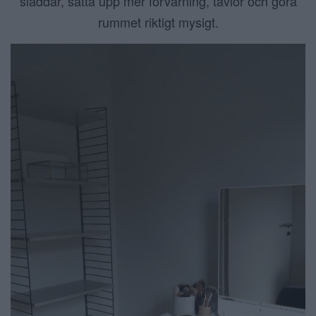
sladdar, sätta upp mer förvarning, tavlor och göra
rummet riktigt mysigt.