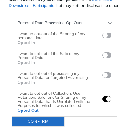
kommer ihåg hur underbart det var. Här flyttar jag
Downstream Participants
that may further disclose it to other
nästan dubbelt så stort och jag ska
ha
tamme f*an
third parties.
ett kontor.
Personal Data Processing Opt Outs
I want to opt-out of the Sharing of my
personal data.
Opted In
I want to opt-out of the Sale of my
Personal Data.
Opted In
I want to opt-out of processing my
Personal Data for Targeted Advertising.
Opted In
I want to opt-out of Collection, Use,
Retention, Sale, and/or Sharing of my
Personal Data that Is Unrelated with the
Purposes for which it was collected.
Opted Out
Torsten är med i vanlig ordning
CONFIRM