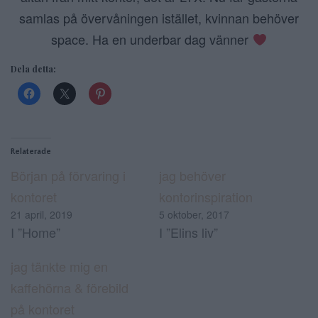
samlas på övervåningen istället, kvinnan behöver
space. Ha en underbar dag vänner
Dela detta:
Relaterade
Början på förvaring i
jag behöver
kontoret
kontorinspiration
21 april, 2019
5 oktober, 2017
I ”Home”
I ”Elins liv”
jag tänkte mig en
kaffehörna & förebild
på kontoret