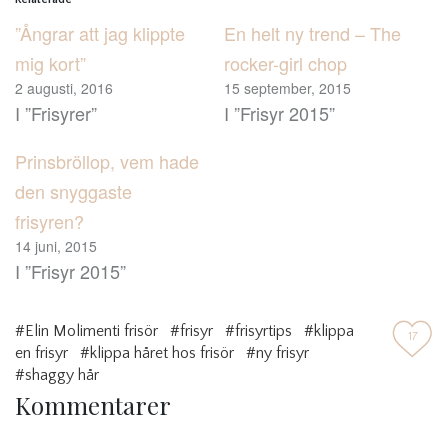
”Ångrar att jag klippte
En helt ny trend – The
mig kort”
rocker-girl chop
2 augusti, 2016
15 september, 2015
I ”Frisyrer”
I ”Frisyr 2015”
Prinsbröllop, vem hade
den snyggaste
frisyren?
14 juni, 2015
I ”Frisyr 2015”
#Elin Molimenti frisör
#frisyr
#frisyrtips
#klippa
17
en frisyr
#klippa håret hos frisör
#ny frisyr
#shaggy hår
Kommentarer