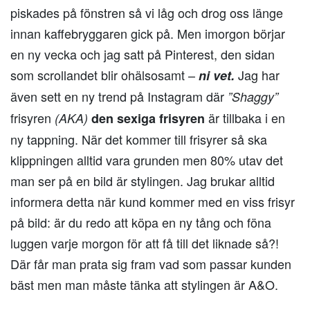
piskades på fönstren så vi låg och drog oss länge
innan kaffebryggaren gick på. Men imorgon börjar
en ny vecka och jag satt på Pinterest, den sidan
som scrollandet blir ohälsosamt –
Jag har
ni vet.
även sett en ny trend på Instagram där
”Shaggy”
frisyren
är tillbaka i en
(AKA)
den sexiga frisyren
ny tappning. När det kommer till frisyrer så ska
klippningen alltid vara grunden men 80% utav det
man ser på en bild är stylingen. Jag brukar alltid
informera detta när kund kommer med en viss frisyr
på bild: är du redo att köpa en ny tång och föna
luggen varje morgon för att få till det liknade så?!
Där får man prata sig fram vad som passar kunden
bäst men man måste tänka att stylingen är A&O.